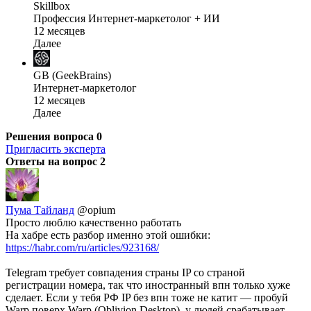
Skillbox
Профессия Интернет-маркетолог + ИИ
12 месяцев
Далее
GB (GeekBrains)
Интернет-маркетолог
12 месяцев
Далее
Решения вопроса
0
Пригласить эксперта
Ответы на вопрос
2
Пума Тайланд
@opium
Просто люблю качественно работать
На хабре есть разбор именно этой ошибки:
https://habr.com/ru/articles/923168/
Telegram требует совпадения страны IP со страной
регистрации номера, так что иностранный впн только хуже
сделает. Если у тебя РФ IP без впн тоже не катит — пробуй
Warp поверх Warp (Oblivion Desktop), у людей срабатывает.