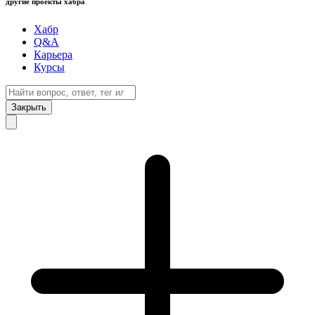
другие проекты хабра
Хабр
Q&A
Карьера
Курсы
Закрыть