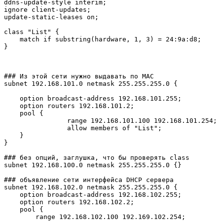
ddns-update-style interim;

ignore client-updates;

update-static-leases on;

class "List" {

    match if substring(hardware, 1, 3) = 24:9a:d8;

}

### Из этой сети нужно выдавать по MAC

subnet 192.168.101.0 netmask 255.255.255.0 {

    option broadcast-address 192.168.101.255;

    option routers 192.168.101.2;

    pool {

		range 192.168.101.100 192.168.101.254;

		allow members of "List";

    }

}

### без опций, заглушка, что бы проверять class

subnet 192.168.100.0 netmask 255.255.255.0 {}

### объявление сети интерфейса DHCP сервера

subnet 192.168.102.0 netmask 255.255.255.0 {

    option broadcast-address 192.168.102.255;

    option routers 192.168.102.2;

    pool {

        range 192.168.102.100 192.169.102.254;
