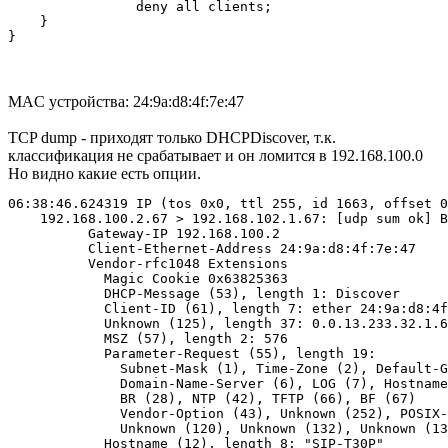
		deny all clients; 

    }

}
MAC устройства: 24:9a:d8:4f:7e:47
TCP dump - приходят только DHCPDiscover, т.к.
классификация не срабатывает и он ломится в 192.168.100.0
Но видно какие есть опции.
06:38:46.624319 IP (tos 0x0, ttl 255, id 1663, offset 0
    192.168.100.2.67 > 192.168.102.1.67: [udp sum ok] B
          Gateway-IP 192.168.100.2

          Client-Ethernet-Address 24:9a:d8:4f:7e:47

          Vendor-rfc1048 Extensions

            Magic Cookie 0x63825363

            DHCP-Message (53), length 1: Discover

            Client-ID (61), length 7: ether 24:9a:d8:4f
            Unknown (125), length 37: 0.0.13.233.32.1.6
            MSZ (57), length 2: 576

            Parameter-Request (55), length 19:

              Subnet-Mask (1), Time-Zone (2), Default-G
              Domain-Name-Server (6), LOG (7), Hostname
              BR (28), NTP (42), TFTP (66), BF (67)

              Vendor-Option (43), Unknown (252), POSIX-
              Unknown (120), Unknown (132), Unknown (13
            Hostname (12), length 8: "SIP-T30P"
