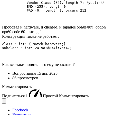
            Vendor-Class (60), length 7: "yealink"

            END (255), length 0

            PAD (0), length 0, occurs 212
Пробовал и hardware, и client-id, и заранее объявлял "option
opt60 code 60 = string;"
Конструкция также не работает:
class "List" { match hardware;}

subclass "List" 24:9a:d8:4f:7e:47;
Как все таки понять чего ему не хватает?
Вопрос задан
15 авг. 2025
86 просмотров
Комментировать
Подписаться
1
Простой
Комментировать
Facebook
Вконтакте