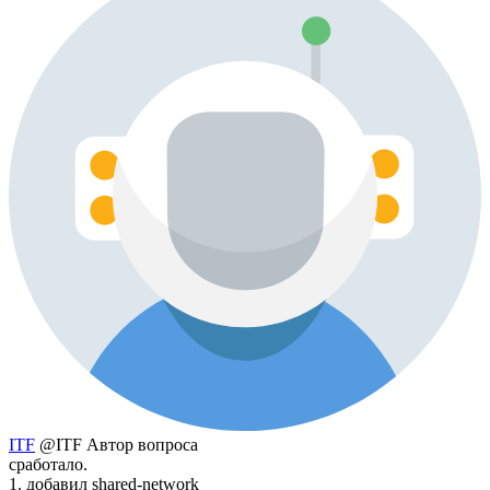
ITF
@ITF
Автор вопроса
сработало.
1. добавил shared-network