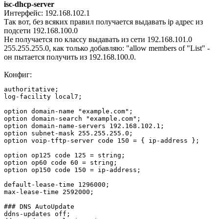
isc-dhcp-server
Интерфейс: 192.168.102.1
Так вот, без всяких правил получается выдавать ip адрес из
подсети 192.168.100.0
Не получается по классу выдавать из сети 192.168.101.0
255.255.255.0, как только добавляю: "allow members of "List" -
он пытается получить из 192.168.100.0.
Конфиг:
authoritative;

log-facility local7;

option domain-name "example.com";

option domain-search "example.com";

option domain-name-servers 192.168.102.1;

option subnet-mask 255.255.255.0;

option voip-tftp-server code 150 = { ip-address };

option op125 code 125 = string;

option op60 code 60 = string;

option op150 code 150 = ip-address;

default-lease-time 1296000;

max-lease-time 2592000;

### DNS AutoUpdate

ddns-updates off;
