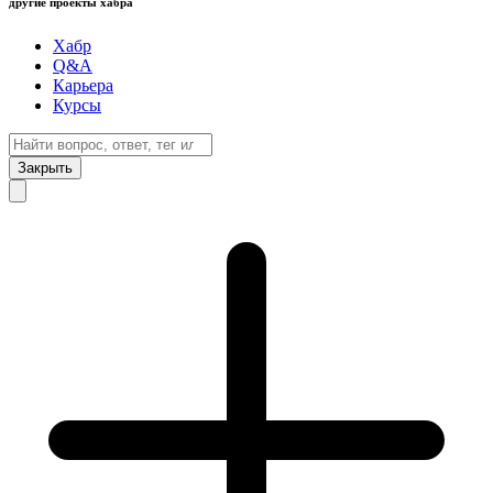
другие проекты хабра
Хабр
Q&A
Карьера
Курсы
Закрыть