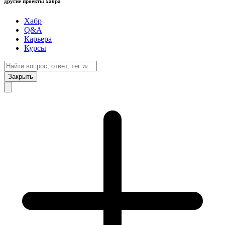
другие проекты хабра
Хабр
Q&A
Карьера
Курсы
Закрыть