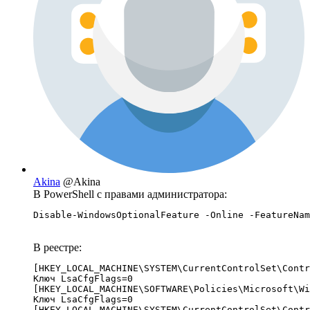
Akina
@Akina
В PowerShell с правами администратора:
Disable-WindowsOptionalFeature -Online -FeatureNam
В реестре:
[HKEY_LOCAL_MACHINE\SYSTEM\CurrentControlSet\Contr
Ключ LsaCfgFlags=0

[HKEY_LOCAL_MACHINE\SOFTWARE\Policies\Microsoft\Wi
Ключ LsaCfgFlags=0

[HKEY_LOCAL_MACHINE\SYSTEM\CurrentControlSet\Contr