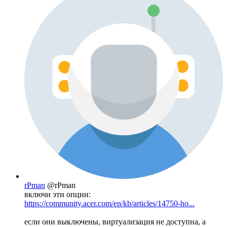
rPman
@rPman
включи эти опции:
https://community.acer.com/en/kb/articles/14750-ho...
если они выключены, виртуализация не доступна, а