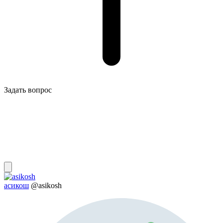
Задать вопрос
асикош
@asikosh