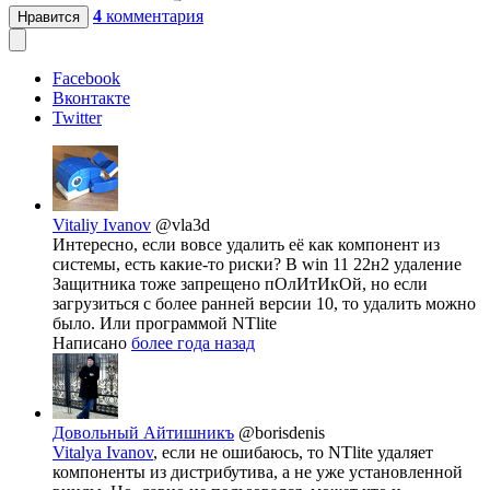
4
комментария
Нравится
Facebook
Вконтакте
Twitter
Vitaliy Ivanov
@vla3d
Интересно, если вовсе удалить её как компонент из
системы, есть какие-то риски? В win 11 22н2 удаление
Защитника тоже запрещено пОлИтИкОй, но если
загрузиться с более ранней версии 10, то удалить можно
было. Или программой NTlite
Написано
более года назад
Довольный Айтишникъ
@borisdenis
Vitalya Ivanov
, если не ошибаюсь, то NTlite удаляет
компоненты из дистрибутива, а не уже установленной