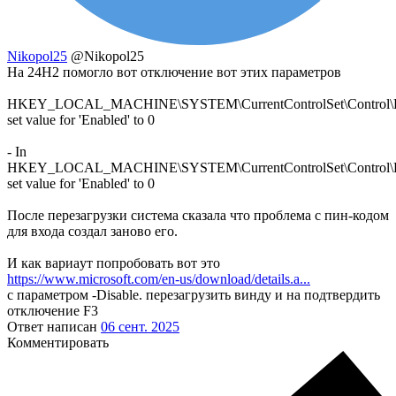
Nikopol25
@Nikopol25
На 24H2 помогло вот отключение вот этих параметров
HKEY_LOCAL_MACHINE\SYSTEM\CurrentControlSet\Control\Devic
set value for 'Enabled' to 0
- In
HKEY_LOCAL_MACHINE\SYSTEM\CurrentControlSet\Control\Dev
set value for 'Enabled' to 0
После перезагрузки система сказала что проблема с пин-кодом
для входа создал заново его.
И как вариаyт попробовать вот это
https://www.microsoft.com/en-us/download/details.a...
с параметром -Disable. перезагрузить винду и на подтвердить
отключение F3
Ответ написан
06 сент. 2025
Комментировать