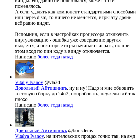
винды. Но, давно не пользовался, может что и
поменялось.
А если удалять как компонент стандартными способами
или через dism, то ничего не меняется, игры эту дрянь
всё равно видят.
Вспомнил, если в настройках процессора отключить
виртуализацию - ошибка уже совершенно другая
выдается, а некоторые игры начинают играть, но при
этом вход по пин коду в винду отключается.
Написано
более года назад
Vitaliy Ivanov
@vla3d
Довольный Айтишникъ
, ну и ну! Надо и мне обновить
тестовую сборку до 24н2, попробовать, неужели всё так
плохо
Написано
более года назад
Довольный Айтишникъ
@borisdenis
Vitalya Ivanov
, на интеловских процах точно так, на амд