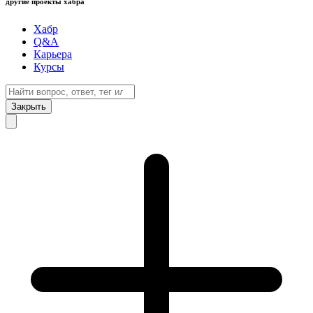
другие проекты хабра
Хабр
Q&A
Карьера
Курсы
Закрыть