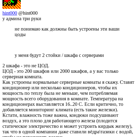
hint000
@hint000
у админа три руки
не понимаю как должны быть устроены эти ваши
цоды
у меня будут 2 стойки / шкафа с серверами
2 шкафа - это не ЦОД.
ЦОД - это 200 шкафов или 2000 шкафов, а у вас только
серверная комната.
Как устроены нормальные серверные комнаты я скажу. Ставят
кондиционер или несколько кондиционеров, чтобы их
мощность по теплу была не меньше, чем потребляемая
мощность всего оборудования в комнате. Температура на
кондиционерах выставляется 16..20 C. Если критично, то
добавляется мониторинг климата (есть такие железки).
Кстати, влажность тоже важна, кондюки подсушивают
воздух, а это плохо для работающего железа (плодится
статическое электричество и может устроить кирдык железу),
так что в одной компании даже ставили вёдра\тазики с водой,