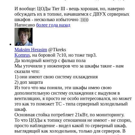
И вообще: ЦОДы Tier III - вещь хорошая, но, наверно
обсуждать их в топике, начавшемся с ДВУХ серверных
шкафов - несколько избыточно :)))))
Написано
более года назад
Maksim Herasim
@Tkreks
Komrus
, на боровой 7с10, но тоже тир3.
Да холодный контур с фальш пола
Мы уточняли у инженеров что за шкафы такие - нам
сказали что:
1) они имеют свою систему охлаждения
2) доп защита
Из того что мы поняли, эти шкафы имею свою
дополнительную систему охлаждения с выдувом в
вентиляцию, я просто не особо интересовался, но может
это как то поможет ТС - типа серверный холодильный
шкаф.
Основная стойка потребляет 21кВт, по мониторингу.
То что ЦОДы к топику отношения не имеют - не спорю,
просто наблюдение - видел какой то серверный шкаф,
выглядящий как холодильник, только для серверов. В