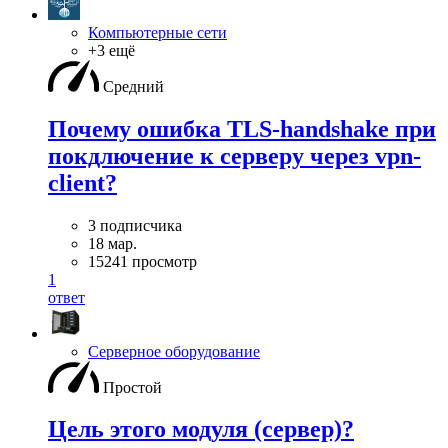
Компьютерные сети
+3 ещё
Средний
Почему ошибка TLS-handshake при
покдлючение к серверу через vpn-
client?
3 подписчика
18 мар.
15241 просмотр
1
ответ
Серверное оборудование
Простой
Цель этого модуля (сервер)?