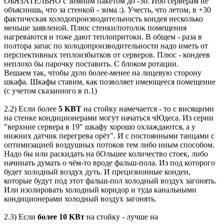
ОБЯЗАТЕЛЬНО с зимним пакетом до -30. Ибо серверам не
объяснишь, что за стенкой - зима :). Учесть, что летом, в +30
фактическая холодопроизводительность кондея несколько
меньше заявленой. Плюс стенки/потолок помещения
нагреваются и тоже дают теплопритоки. В общем - раза в
полтора запас по холодопроизводительности надо иметь от
перспективных теплоизбытков от серверов. Плюс - кондеев
неплохо бы парочку поставить. С блоком ротации.
Вешаем так, чтобы дуло более-менее на лицевую сторону
шкафа. Шкафы ставим, как позволяет имеющееся помещение
(с учетом сказанного в п.1)
2.2) Если более
5 КВТ
на стойку намечается - то с висящими
на стенке кондиционерами могут начаться чЮдеса. Из серии
"верхние сервера в 19" шкафу хорошо охлаждаются, а у
нижних датчик перегрева орёт". И с постоянными танцами с
оптимизацией воздушных потоков тем либо иным способом.
Надо бы или раскидать на бОльшее количество стоек, либо
начинать думать о чём-то вроде фальш-пола. Из под которого
будет холодный воздух дуть. И прецизионные кондеи,
которые будут под этот фальш-пол холодный воздух загонять.
Или изолировать холодный коридор и туда канальными
кондиционерами холодный воздух загонять.
2.3) Если
более 10 КВт
на стойку - лучше на