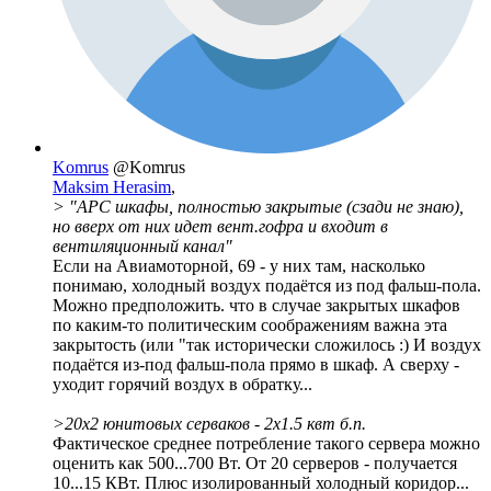
Komrus
@Komrus
Maksim Herasim
,
> "АРС шкафы, полностью закрытые (сзади не знаю),
но вверх от них идет вент.гофра и входит в
вентиляционный канал"
Если на Авиамоторной, 69 - у них там, насколько
понимаю, холодный воздух подаётся из под фальш-пола.
Можно предположить. что в случае закрытых шкафов
по каким-то политическим соображениям важна эта
закрытость (или "так исторически сложилось :) И воздух
подаётся из-под фальш-пола прямо в шкаф. А сверху -
уходит горячий воздух в обратку...
>20х2 юнитовых серваков - 2х1.5 квт б.п.
Фактическое среднее потребление такого сервера можно
оценить как 500...700 Вт. От 20 серверов - получается
10...15 КВт. Плюс изолированный холодный коридор...