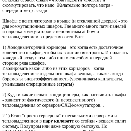
скоммутировать, что надо. Желательно полтора метра -
спереди и метр - сзади.
Шкафы с вентиляторами в крыше (и стеклянной дверью) - это
для коммутационных шкафов. Где много-много патч-панелей
и парочка коммутаторов с непонятным airflow и
тепловыделением в пределах сотен Ватт.
1) Холодные/горячий коридоры - это когда есть достаточное
количество шкафов, чтобы их в линию выстроить. И подавать
холодный воздух тем либо иным способом к передней
стороне ряда шкафов.
Изолировать какой-либо из этих коридоров - когда
тепловыделение с отдельного шкафа велико, а также - когда
боремся за энергоэффективность (увеличиваем кап.затраты,
уменьшаем операционные затраты)
2) Куда и какие вешать кондиционеры, как расставить шкафы
- зависит от фактического (и перспективного)
тепловыделения от серверов/СХД/коммутаторов...
2.1) Если "просто серверная" с несколькими серверами и
тепловыделением в
пару киловатт
со стойки - вешаем сплит
систему. Полупром или даже хорошую бытовую. Но