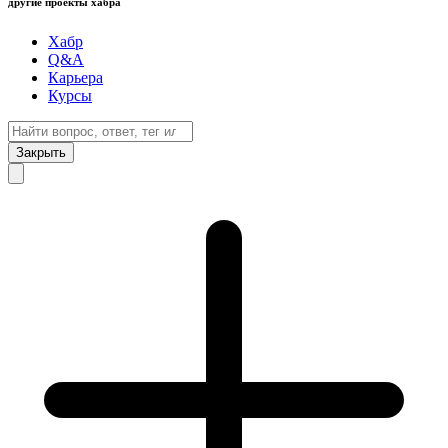
другие проекты хабра
Хабр
Q&A
Карьера
Курсы
Закрыть