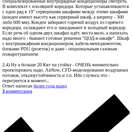
специализированные внутрирядные кондиционеры смотреть.
В комплекте с изоляцией коридора. Которые устанавливаются
с один ряд в 19" серверными шкафами между этими шкафами
(кондеи имеют высоту как серверный шкаф, а ширину - 300
либо 600 мм). Кондеи забирают горячий воздух из горячего
коридора, охлаждают его и закидывают в холодный коридор.
Если речь об одном-двух шкафах идёт, места мало, а напихать
надо много - бывают готовые решения "ЦОД-в-шкафе". Шкаф
с внутришкафным кондиционером, кабель-менеджментом,
блоками PDU (розеток) и даже - опциональным газовым
пожаротушением.
2.4) Ну а больше 20 Квт на стойку - ОЧЕНЬ внимательно
проектировать надо. Airflow, CFD-моделирование воздушных
потоков, отказоустойчивость и т.п. Ибо случись что -
перегреется в момент...
Ответ написан
более года назад
3
комментария