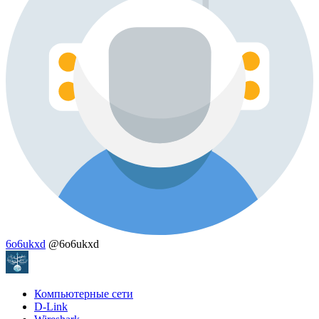
6o6ukxd
@6o6ukxd
Компьютерные сети
D-Link