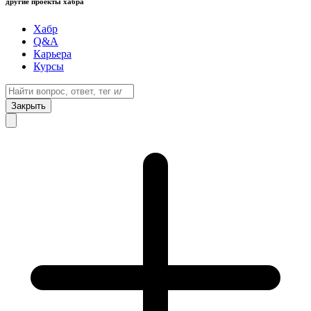
другие проекты хабра
Хабр
Q&A
Карьера
Курсы
Закрыть