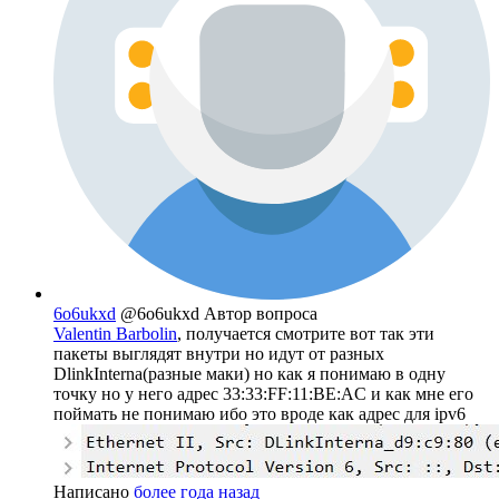
6o6ukxd
@6o6ukxd
Автор вопроса
Valentin Barbolin
, получается смотрите вот так эти
пакеты выглядят внутри но идут от разных
DlinkInterna(разные маки) но как я понимаю в одну
точку но у него адрес 33:33:FF:11:BE:AC и как мне его
поймать не понимаю ибо это вроде как адрес для ipv6
Написано
более года назад