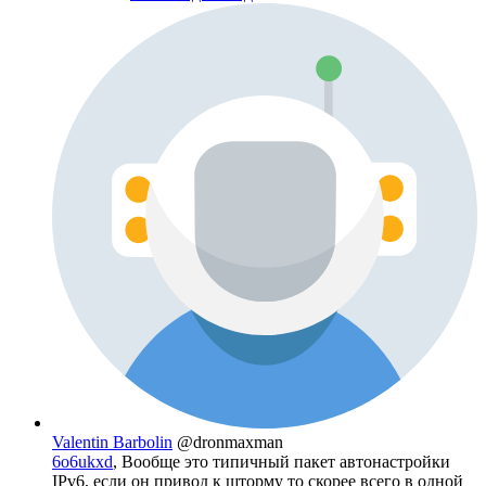
Valentin Barbolin
@dronmaxman
6o6ukxd
, Вообще это типичный пакет автонастройки
IPv6, если он привод к шторму то скорее всего в одной