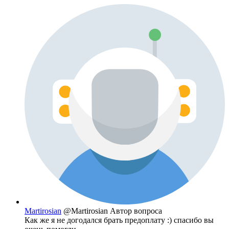
Martirosian
@Martirosian
Автор вопроса
Как же я не догодался брать предоплату :) спасибо вы