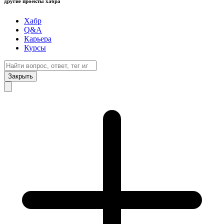
другие проекты хабра
Хабр
Q&A
Карьера
Курсы
Закрыть