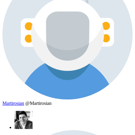
Martirosian
@Martirosian