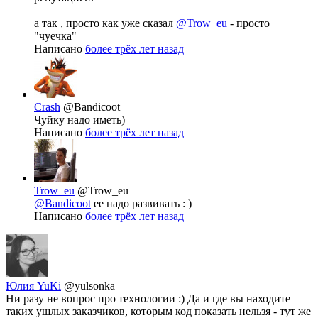
а так , просто как уже сказал
@Trow_eu
- просто
"чуечка"
Написано
более трёх лет назад
Crash
@Bandicoot
Чуйку надо иметь)
Написано
более трёх лет назад
Trow_eu
@Trow_eu
@Bandicoot
ее надо развивать : )
Написано
более трёх лет назад
Юлия YuKi
@yulsonka
Ни разу не вопрос про технологии :) Да и где вы находите
таких ушлых заказчиков, которым код показать нельзя - тут же