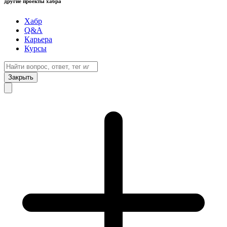
другие проекты хабра
Хабр
Q&A
Карьера
Курсы
Закрыть