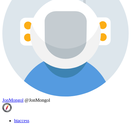
JonMongol
@JonMongol
htaccess