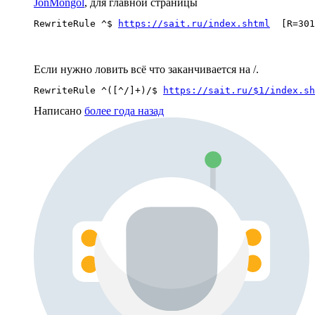
JonMongol
, для главной страницы
RewriteRule ^$ 
https://sait.ru/index.shtml
  [R=301
Если нужно ловить всё что заканчивается на /.
RewriteRule ^([^/]+)/$ 
https://sait.ru/$1/index.sh
Написано
более года назад