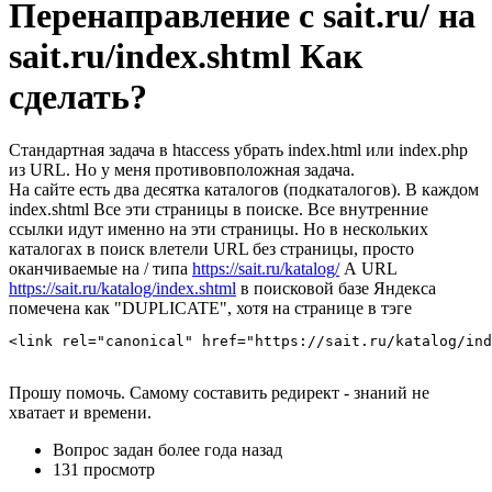
Перенаправление с sait.ru/ на
sait.ru/index.shtml Как
сделать?
Стандартная задача в htaccess убрать index.html или index.php
из URL. Но у меня противовположная задача.
На сайте есть два десятка каталогов (подкаталогов). В каждом
index.shtml Все эти страницы в поиске. Все внутренние
ссылки идут именно на эти страницы. Но в нескольких
каталогах в поиск влетели URL без страницы, просто
оканчиваемые на / типа
https://sait.ru/katalog/
А URL
https://sait.ru/katalog/index.shtml
в поисковой базе Яндекса
помечена как "DUPLICATE", хотя на странице в тэге
<link rel="canonical" href="https://sait.ru/katalog/ind
Прошу помочь. Самому составить редирект - знаний не
хватает и времени.
Вопрос задан
более года назад
131 просмотр