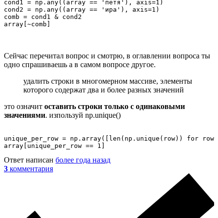
cond1 = np.any((array == 'петя'), axis=1)

cond2 = np.any((array == 'ира'), axis=1)

comb = cond1 & cond2

array[~comb]
Сейчас перечитал вопрос и смотрю, в оглавлении вопроса ты
одно спрашиваешь а в самом вопросе другое.
удалить строки в многомерном массиве, элементы
которого содержат два и более разных значений
это означит
оставить строки только с одинаковыми
значениями
. изпользуй np.unique()
unique_per_row = np.array([len(np.unique(row)) for row 
array[unique_per_row == 1]
Ответ написан
более года назад
3
комментария