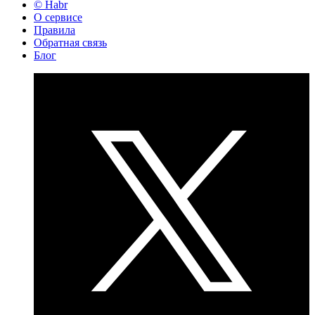
© Habr
О сервисе
Правила
Обратная связь
Блог