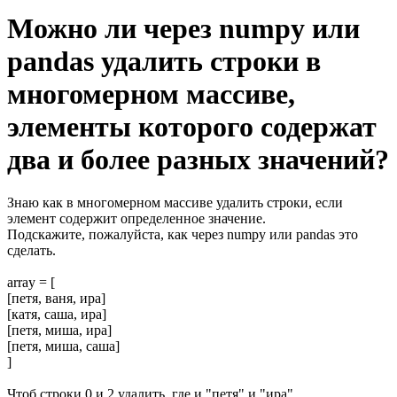
Можно ли через numpy или
pandas удалить строки в
многомерном массиве,
элементы которого содержат
два и более разных значений?
Знаю как в многомерном массиве удалить строки, если
элемент содержит определенное значение.
Подскажите, пожалуйста, как через numpy или pandas это
сделать.
array = [
[петя, ваня, ира]
[катя, саша, ира]
[петя, миша, ира]
[петя, миша, саша]
]
Чтоб строки 0 и 2 удалить, где и "петя" и "ира"