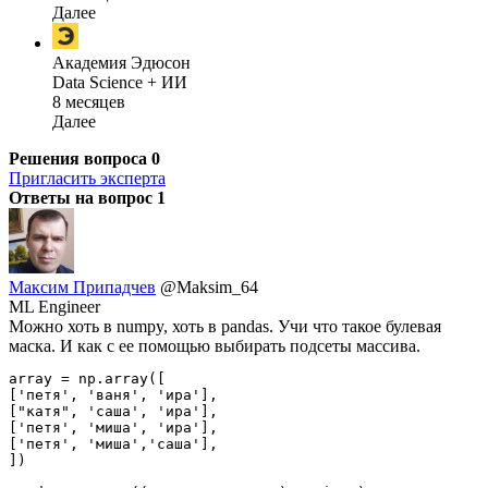
Далее
Академия Эдюсон
Data Science + ИИ
8 месяцев
Далее
Решения вопроса
0
Пригласить эксперта
Ответы на вопрос
1
Максим Припадчев
@Maksim_64
ML Engineer
Можно хоть в numpy, хоть в pandas. Учи что такое булевая
маска. И как с ее помощью выбирать подсеты массива.
array = np.array([

['петя', 'ваня', 'ира'],

["катя", 'саша', 'ира'],

['петя', 'миша', 'ира'],

['петя', 'миша','саша'],

])
