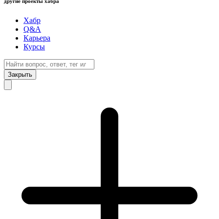
другие проекты хабра
Хабр
Q&A
Карьера
Курсы
Закрыть