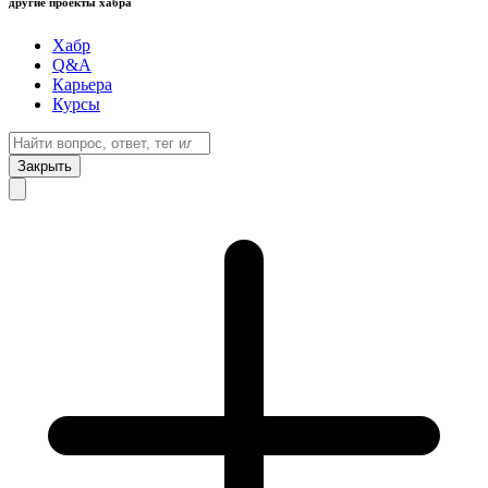
другие проекты хабра
Хабр
Q&A
Карьера
Курсы
Закрыть