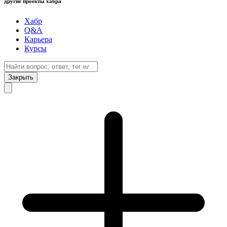
другие проекты хабра
Хабр
Q&A
Карьера
Курсы
Закрыть