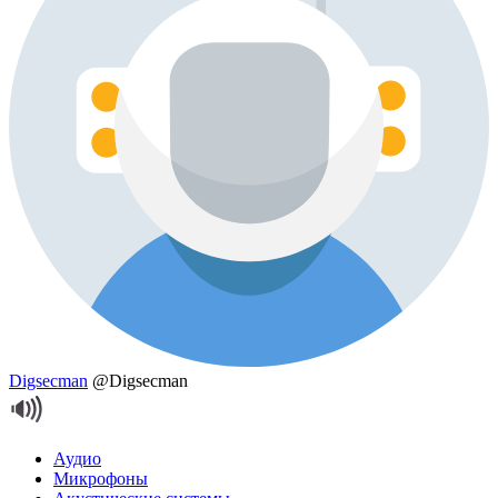
Digsecman
@Digsecman
Аудио
Микрофоны