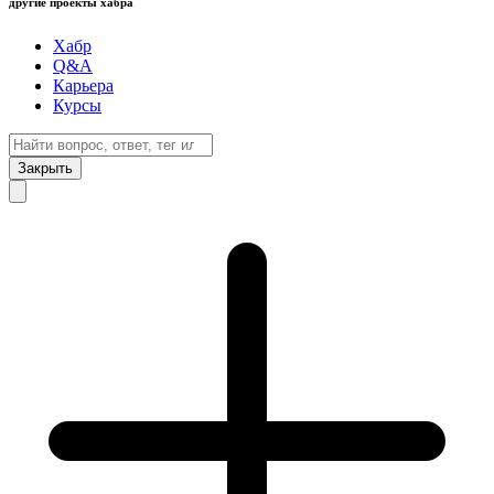
другие проекты хабра
Хабр
Q&A
Карьера
Курсы
Закрыть