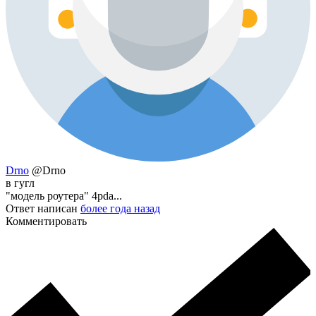
Drno
@Drno
в гугл
"модель роутера" 4pda...
Ответ написан
более года назад
Комментировать