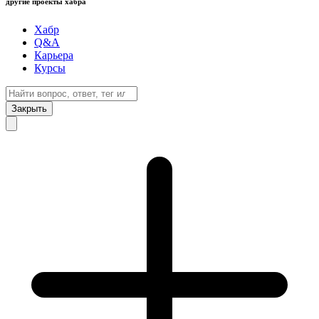
другие проекты хабра
Хабр
Q&A
Карьера
Курсы
Закрыть