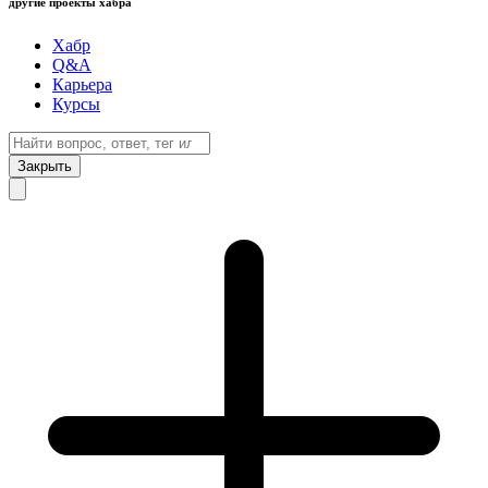
другие проекты хабра
Хабр
Q&A
Карьера
Курсы
Закрыть