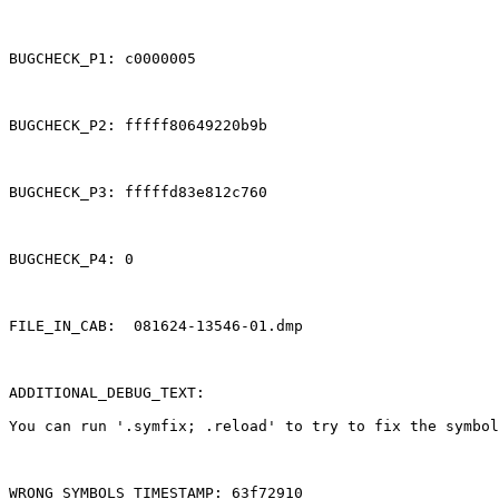
BUGCHECK_P1: c0000005 

BUGCHECK_P2: fffff80649220b9b 

BUGCHECK_P3: fffffd83e812c760 

BUGCHECK_P4: 0 

FILE_IN_CAB:  081624-13546-01.dmp 

ADDITIONAL_DEBUG_TEXT:   

You can run '.symfix; .reload' to try to fix the symbol
WRONG_SYMBOLS_TIMESTAMP: 63f72910 
