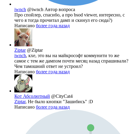
iwnch
@iwnch
Автор вопроса
Про спойлер, спасибо, а про bsod viewer, интересно, с
чего я тогда прочитал дамп и скинул его сюда?)
Написано
более года назад
Ziptar
@Ziptar
iwnch
, кхе, это вы на майкрософт коммунити то же
самое с тем же дампом почти месяц назад спрашивали?
Чем тамошний ответ не устроил?
Написано
более года назад
Кот Абсолютный
@CityCat4
Ziptar
, Не было кнопки "Зашибись" :D
Написано
более года назад