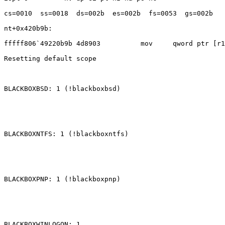
cs=0010  ss=0018  ds=002b  es=002b  fs=0053  gs=002b   
nt+0x420b9b: 

fffff806`49220b9b 4d8903          mov     qword ptr [r1
Resetting default scope 

BLACKBOXBSD: 1 (!blackboxbsd) 

BLACKBOXNTFS: 1 (!blackboxntfs) 

BLACKBOXPNP: 1 (!blackboxpnp) 

BLACKBOXWINLOGON: 1 
