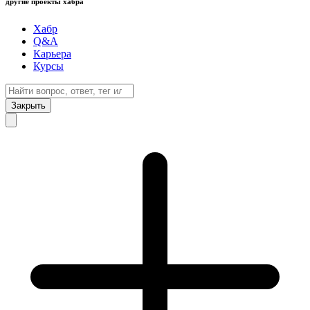
другие проекты хабра
Хабр
Q&A
Карьера
Курсы
Закрыть