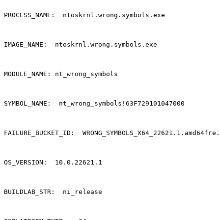
PROCESS_NAME:  ntoskrnl.wrong.symbols.exe 

IMAGE_NAME:  ntoskrnl.wrong.symbols.exe 

MODULE_NAME: nt_wrong_symbols 

SYMBOL_NAME:  nt_wrong_symbols!63F729101047000 

FAILURE_BUCKET_ID:  WRONG_SYMBOLS_X64_22621.1.amd64fre.
OS_VERSION:  10.0.22621.1 

BUILDLAB_STR:  ni_release 
