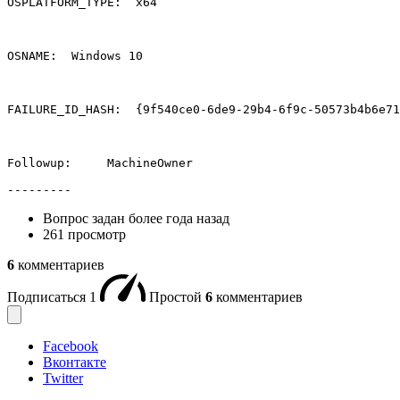
OSPLATFORM_TYPE:  x64 

OSNAME:  Windows 10 

FAILURE_ID_HASH:  {9f540ce0-6de9-29b4-6f9c-50573b4b6e71
Followup:     MachineOwner 

---------
Вопрос задан
более года назад
261 просмотр
6
комментариев
Подписаться
1
Простой
6
комментариев
Facebook
Вконтакте
Twitter