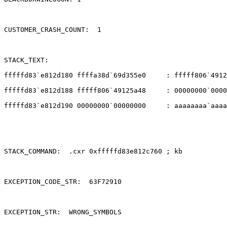
CUSTOMER_CRASH_COUNT:  1 

STACK_TEXT:   

fffffd83`e812d180 ffffa38d`69d355e0     : fffff806`4912
fffffd83`e812d188 fffff806`49125a48     : 00000000`0000
fffffd83`e812d190 00000000`00000000     : aaaaaaaa`aaaa
STACK_COMMAND:  .cxr 0xfffffd83e812c760 ; kb 

EXCEPTION_CODE_STR:  63F72910 

EXCEPTION_STR:  WRONG_SYMBOLS 
