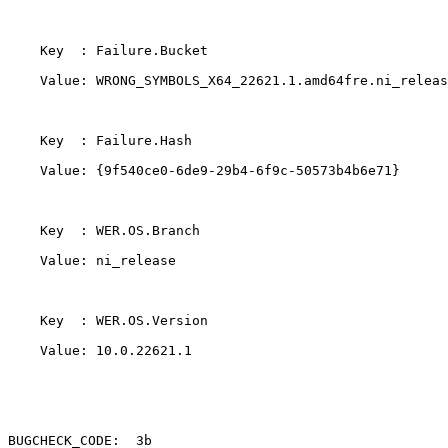
    Key  : Failure.Bucket 

    Value: WRONG_SYMBOLS_X64_22621.1.amd64fre.ni_releas
    Key  : Failure.Hash 

    Value: {9f540ce0-6de9-29b4-6f9c-50573b4b6e71} 

    Key  : WER.OS.Branch 

    Value: ni_release 

    Key  : WER.OS.Version 

    Value: 10.0.22621.1 

BUGCHECK_CODE:  3b 
