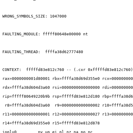
WRONG_SYMBOLS_SIZE: 1047000 

FAULTING_MODULE: fffff80648e00000 nt 

FAULTING_THREAD:  ffffa38d62777480 

CONTEXT:  fffffd83e812c760 -- (.cxr 0xfffffd83e812c760)
rax=0000000001d80001 rbx=ffffa38d69d355e0 rcx=000000000
rdx=ffffa38d604d3a60 rsi=0000000000000000 rdi=000000000
rip=fffff80649220b9b rsp=fffffd83e812d180 rbp=ffffa38d6
 r8=ffffa38d604d3a60  r9=0000000000000002 r10=ffffa38d5
r11=0000000000000001 r12=0000000000000027 r13=000000000
r14=ffffa38d69d355e0 r15=fffffd83e812d878 

iopl=0         nv up ei pl nz na po nc 
