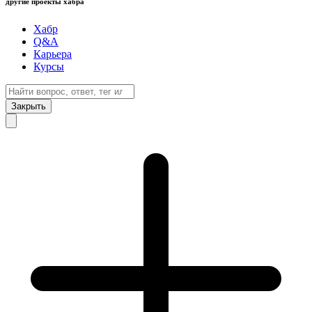
другие проекты хабра
Хабр
Q&A
Карьера
Курсы
Закрыть