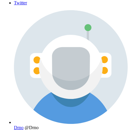
Twitter
Drno
@Drno