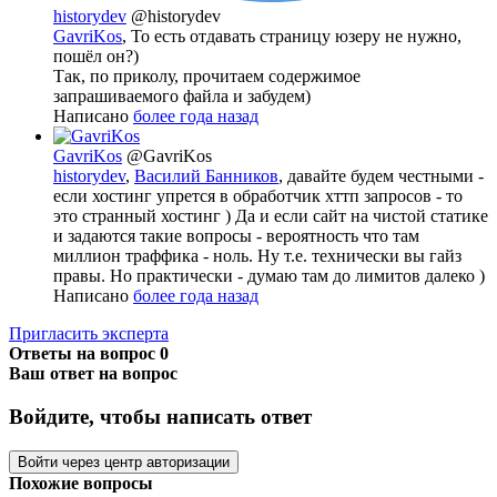
historydev
@historydev
GavriKos
, То есть отдавать страницу юзеру не нужно,
пошёл он?)
Так, по приколу, прочитаем содержимое
запрашиваемого файла и забудем)
Написано
более года назад
GavriKos
@GavriKos
historydev
,
Василий Банников
, давайте будем честными -
если хостинг упрется в обработчик хттп запросов - то
это странный хостинг ) Да и если сайт на чистой статике
и задаются такие вопросы - вероятность что там
миллион траффика - ноль. Ну т.е. технически вы гайз
правы. Но практически - думаю там до лимитов далеко )
Написано
более года назад
Пригласить эксперта
Ответы на вопрос
0
Ваш ответ на вопрос
Войдите, чтобы написать ответ
Войти через центр авторизации
Похожие вопросы