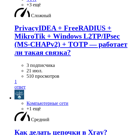
+3 ещё
Сложный
PrivacyIDEA + FreeRADIUS +
MikroTik + Windows L2TP/IPsec
(MS-CHAPv2) + TOTP — работает
ли такая связка?
3 подписчика
21 июл.
510 просмотров
1
ответ
Компьютерные сети
+1 ещё
Средний
Как делать цепочки в Xray?