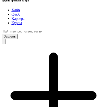
другие проекты хабра
Хабр
Q&A
Карьера
Курсы
Закрыть