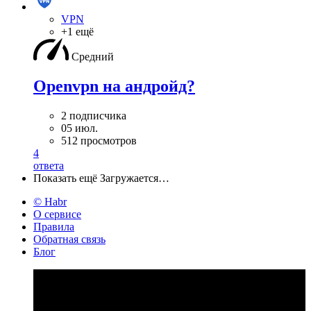
VPN
+1 ещё
Средний
Openvpn на андройд?
2 подписчика
05 июл.
512 просмотров
4
ответа
Показать ещё
Загружается…
© Habr
О сервисе
Правила
Обратная связь
Блог