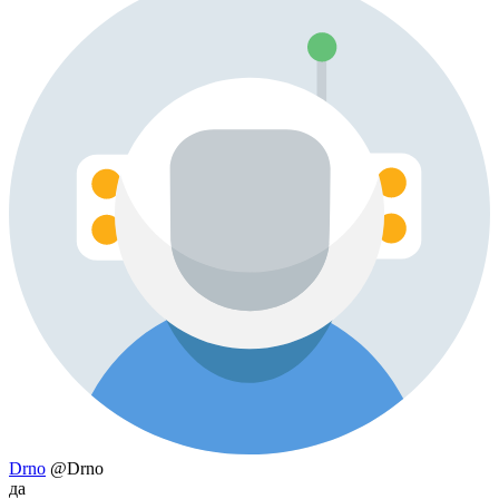
Drno
@Drno
да