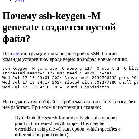
SSH
Почему ssh-keygen -M
generate создается пустой
файл?
По
этой
инструкции пытаюсь настроить SSH. Опции
команды устаревшие, вроде верно подобрал новые опции:
ssh-keygen -M generate -O memory=127 -O start=2 -O bits
Increased memory: 127 MB; need 4190208 bytes

Wed Jul 17 16:23:01 2024 Sieve next 2130706432 plus 204
Wed Jul 17 16:24:17 2024 Sieved with 203277289 small pr
Wed Jul 17 16:24:18 2024 Found 0 candidates
Но создается пустой файл. Проблема в опции
, без
-O start=2
неё работает. При этом в инструкции сказано:
By default, the search for primes begins at a random
point in the desired length range. This may be
overridden using the -O start option, which specifies a
different start point (in hex).