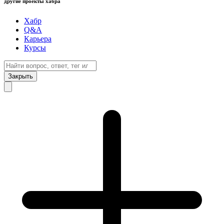
другие проекты хабра
Хабр
Q&A
Карьера
Курсы
Закрыть