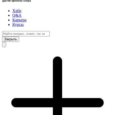
другие проекты хабра
Хабр
Q&A
Карьера
Курсы
Закрыть