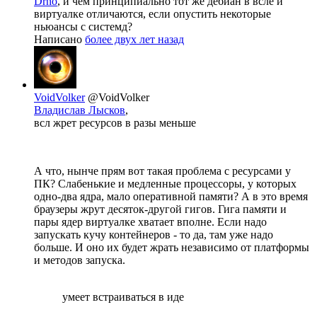
Drno
, и чем принципиально тот же дебиан в всле и
виртуалке отличаются, если опустить некоторые
ньюансы с системд?
Написано
более двух лет назад
VoidVolker
@VoidVolker
Владислав Лысков
,
всл жрет ресурсов в разы меньше
А что, нынче прям вот такая проблема с ресурсами у
ПК? Слабенькие и медленные процессоры, у которых
одно-два ядра, мало оперативной памяти? А в это время
браузеры жрут десяток-другой гигов. Гига памяти и
пары ядер виртуалке хватает вполне. Если надо
запускать кучу контейнеров - то да, там уже надо
больше. И оно их будет жрать независимо от платформы
и методов запуска.
умеет встраиваться в иде