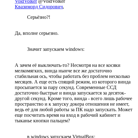
VoidVolker
@VoidVolker
Квазиморд Сидорович
,
Серьёзно?!
Да, вполне серьезно.
Значит запускаем windows:
А зачем её выключать-то? Несмотря на все косяки
мелкомягких, винда нынче все же достаточно
стабильная ось, чтобы работать без проблем несколько
месяцев. А еще есть спящий режим, из которого винда
просыпается за пару секунд. Современные ССД
достаточно быстрые и винда запускается за десяток-
другой секунд. Кроме того, винда - всего лишь рабочее
пространство и к запуску докера отношения не имеет,
ведь её для любой работы за ПК надо запускать. Может
еще посчитать время на вход в рабочий кабинет и
тыканье кнопки пальцем?
в windows запускаем VirtualBox: