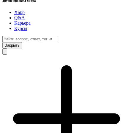
другие проекты хабра
Хабр
Q&A
Карьера
Курсы
Закрыть