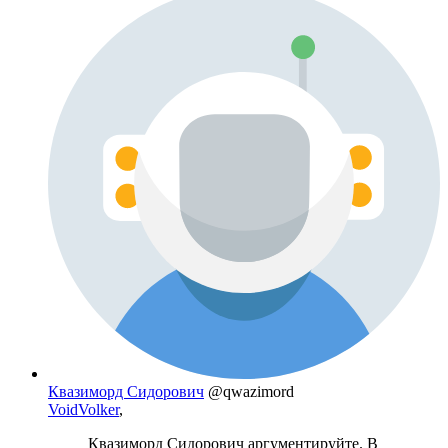
Квазиморд Сидорович
@qwazimord
VoidVolker
,
Квазиморд Сидорович аргументируйте. В