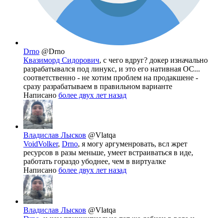
Drno
@Drno
Квазиморд Сидорович
, с чего вдруг? докер изначально
разрабатывался под линукс, и это его нативная ОС...
соответственно - не хотим проблем на продакшене -
сразу разрабатываем в правильном варианте
Написано
более двух лет назад
Владислав Лысков
@Vlatqa
VoidVolker
,
Drno
, я могу аргуменровать, всл жрет
ресурсов в разы меньше, умеет встраиваться в иде,
работать гораздо убоднее, чем в виртуалке
Написано
более двух лет назад
Владислав Лысков
@Vlatqa