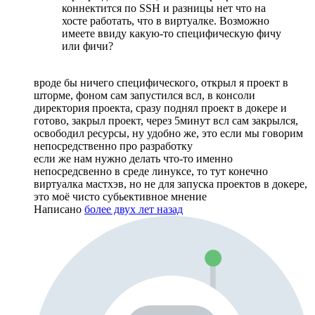
коннектится по SSH и разницы нет что на
хосте работать, что в виртуалке. Возможно
имеете ввиду какую-то специфическую фичу
или фичи?
вроде бы ничего специфического, открыл я проект в
шторме, фоном сам запустился всл, в консоли
директория проекта, сразу поднял проект в докере и
готово, закрыл проект, через 5минут всл сам закрылся,
освободил ресурсы, ну удобно же, это если мы говорим
непосредственно про разработку
если же нам нужно делать что-то именно
непосредсвенно в среде линуксе, то тут конечно
виртуалка мастхэв, но не для запуска проектов в докере,
это моё чисто субьективное мнение
Написано
более двух лет назад