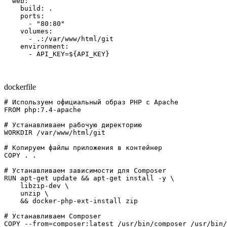
  web:

    build: .

    ports:

      - "80:80"

    volumes:

      - .:/var/www/html/git

    environment:

      - API_KEY=${API_KEY}
dockerfile
# Используем официальный образ PHP с Apache

FROM php:7.4-apache

# Устанавливаем рабочую директорию

WORKDIR /var/www/html/git

# Копируем файлы приложения в контейнер

COPY . .

# Устанавливаем зависимости для Composer

RUN apt-get update && apt-get install -y \

    libzip-dev \

    unzip \

    && docker-php-ext-install zip

# Устанавливаем Composer

COPY --from=composer:latest /usr/bin/composer /usr/bin/