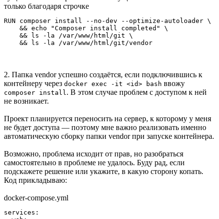
только благодаря строчке
RUN composer install --no-dev --optimize-autoloader \

    && echo "Composer install completed" \

    && ls -la /var/www/html/git \

    && ls -la /var/www/html/git/vendor
2. Папка vendor успешно создаётся, если подключившись к
контейнеру через
ввожу
docker exec -it <id> bash
. В этом случае проблем с доступом к ней
composer install
не возникает.
Проект планируется переносить на сервер, к которому у меня
не будет доступа — поэтому мне важно реализовать именно
автоматическую сборку папки vendor при запуске контейнера.
Возможно, проблема исходит от прав, но разобраться
самостоятельно в проблеме не удалось. Буду рад, если
подскажете решение или укажите, в какую сторону копать.
Код прикладываю:
docker-compose.yml
services:
