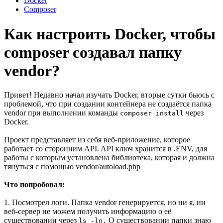
Docker
Composer
Как настроить Docker, чтобы
composer создавал папку
vendor?
Привет! Недавно начал изучать Docker, вторые сутки бьюсь с
проблемой, что при создании контейнера не создаётся папка
vendor при выполнении команды
через
composer install
Docker.
Проект представляет из себя веб-приложение, которое
работает со сторонним API. API ключ хранится в .ENV, для
работы с которым установлена библиотека, которая и должна
тянуться с помощью vendor/autoload.php
Что попробовал:
1. Посмотрел логи. Папка vendor генерируется, но ни я, ни
веб-сервер не можем получить информацию о её
существовании через
О существовании папки знаю
ls -ln.