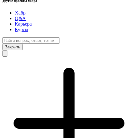
другие проекты хабра
Хабр
Q&A
Карьера
Курсы
Закрыть