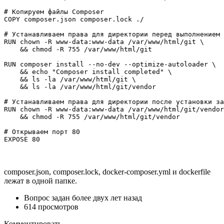
# Копируем файлы Composer

COPY composer.json composer.lock ./

# Устанавливаем права для директории перед выполнением 
RUN chown -R www-data:www-data /var/www/html/git \

    && chmod -R 755 /var/www/html/git

RUN composer install --no-dev --optimize-autoloader \

    && echo "Composer install completed" \

    && ls -la /var/www/html/git \

    && ls -la /var/www/html/git/vendor

# Устанавливаем права для директории после установки за
RUN chown -R www-data:www-data /var/www/html/git/vendor
    && chmod -R 755 /var/www/html/git/vendor

# Открываем порт 80

EXPOSE 80
composer.json, composer.lock, docker-composer.yml и dockerfile
лежат в одной папке.
Вопрос задан
более двух лет назад
614 просмотров
Комментировать