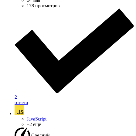
24 мая
178 просмотров
2
ответа
JavaScript
+2 ещё
Средний