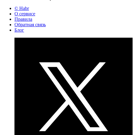
© Habr
О сервисе
Правила
Обратная связь
Блог