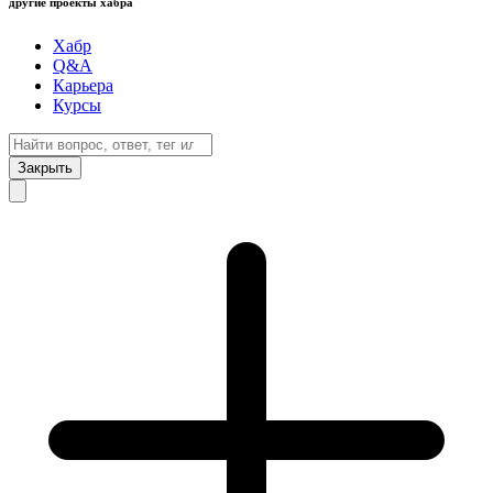
другие проекты хабра
Хабр
Q&A
Карьера
Курсы
Закрыть