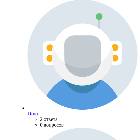
Drno
2 ответа
0 вопросов