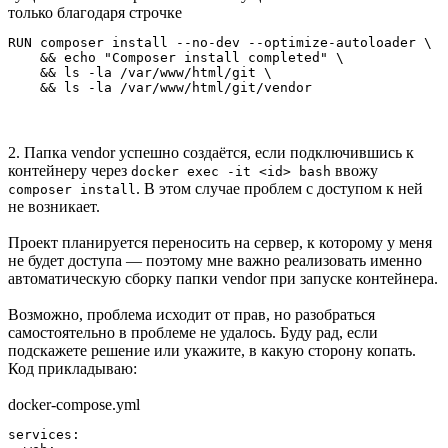
только благодаря строчке
RUN composer install --no-dev --optimize-autoloader \

    && echo "Composer install completed" \

    && ls -la /var/www/html/git \

    && ls -la /var/www/html/git/vendor
2. Папка vendor успешно создаётся, если подключившись к
контейнеру через
ввожу
docker exec -it <id> bash
. В этом случае проблем с доступом к ней
composer install
не возникает.
Проект планируется переносить на сервер, к которому у меня
не будет доступа — поэтому мне важно реализовать именно
автоматическую сборку папки vendor при запуске контейнера.
Возможно, проблема исходит от прав, но разобраться
самостоятельно в проблеме не удалось. Буду рад, если
подскажете решение или укажите, в какую сторону копать.
Код прикладываю:
docker-compose.yml
services:
