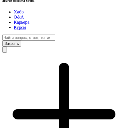
другие проекты хабра
Хабр
Q&A
Карьера
Курсы
Закрыть