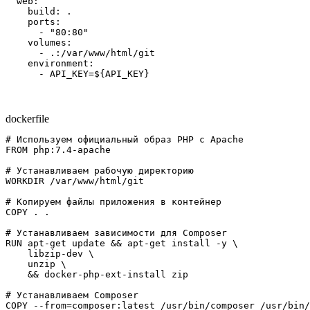
  web:

    build: .

    ports:

      - "80:80"

    volumes:

      - .:/var/www/html/git

    environment:

      - API_KEY=${API_KEY}
dockerfile
# Используем официальный образ PHP с Apache

FROM php:7.4-apache

# Устанавливаем рабочую директорию

WORKDIR /var/www/html/git

# Копируем файлы приложения в контейнер

COPY . .

# Устанавливаем зависимости для Composer

RUN apt-get update && apt-get install -y \

    libzip-dev \

    unzip \

    && docker-php-ext-install zip

# Устанавливаем Composer

COPY --from=composer:latest /usr/bin/composer /usr/bin/