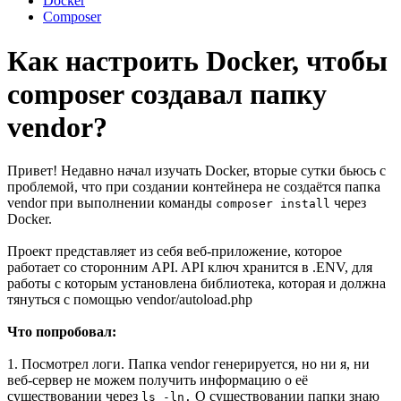
Docker
Composer
Как настроить Docker, чтобы
composer создавал папку
vendor?
Привет! Недавно начал изучать Docker, вторые сутки бьюсь с
проблемой, что при создании контейнера не создаётся папка
vendor при выполнении команды
через
composer install
Docker.
Проект представляет из себя веб-приложение, которое
работает со сторонним API. API ключ хранится в .ENV, для
работы с которым установлена библиотека, которая и должна
тянуться с помощью vendor/autoload.php
Что попробовал:
1. Посмотрел логи. Папка vendor генерируется, но ни я, ни
веб-сервер не можем получить информацию о её
существовании через
О существовании папки знаю
ls -ln.