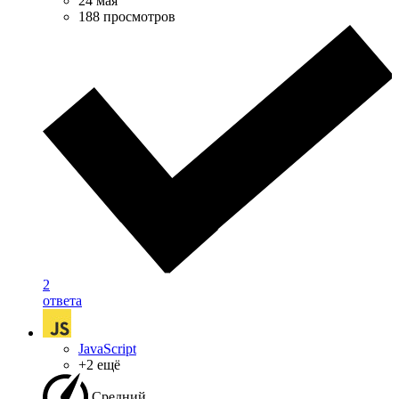
24 мая
188 просмотров
2
ответа
JavaScript
+2 ещё
Средний