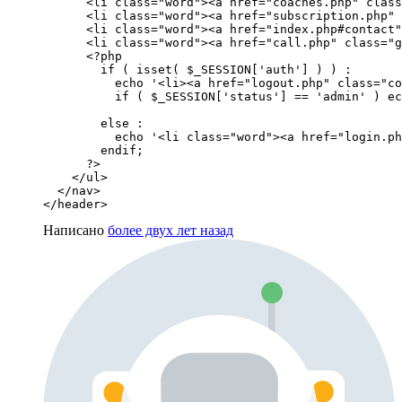
      <li class="word"><a href="coaches.php" class
      <li class="word"><a href="subscription.php" 
      <li class="word"><a href="index.php#contact"
      <li class="word"><a href="call.php" class="g
      <?php

        if ( isset( $_SESSION['auth'] ) ) :

          echo '<li><a href="logout.php" class="co
          if ( $_SESSION['status'] == 'admin' ) ec
        else :

          echo '<li class="word"><a href="login.ph
        endif;

      ?>

    </ul>

  </nav>

</header>
Написано
более двух лет назад