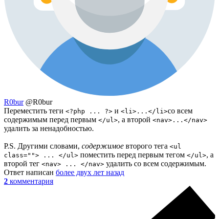
R0bur
@R0bur
Переместить теги
и
со всем
<?php ... ?>
<li>...</li>
содержимым перед первым
, а второй
</ul>
<nav>...</nav>
удалить за ненадобностью.
P.S. Другими словами,
содержимое
второго тега
<ul
поместить перед первым тегом
, а
class=""> ... </ul>
</ul>
второй тег
удалить со всем содержимым.
<nav> ... </nav>
Ответ написан
более двух лет назад
2
комментария