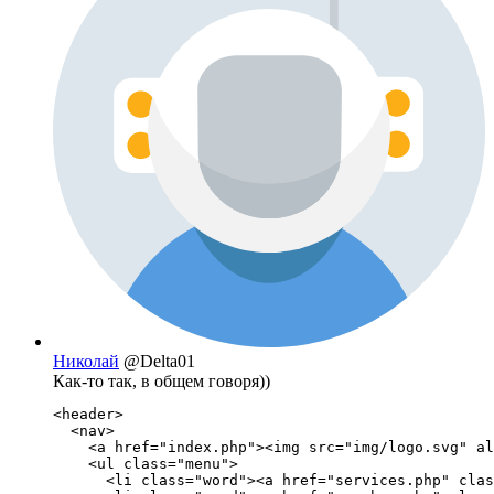
Николай
@Delta01
Как-то так, в общем говоря))
<header>

  <nav>

    <a href="index.php"><img src="img/logo.svg" al
    <ul class="menu">

      <li class="word"><a href="services.php" clas