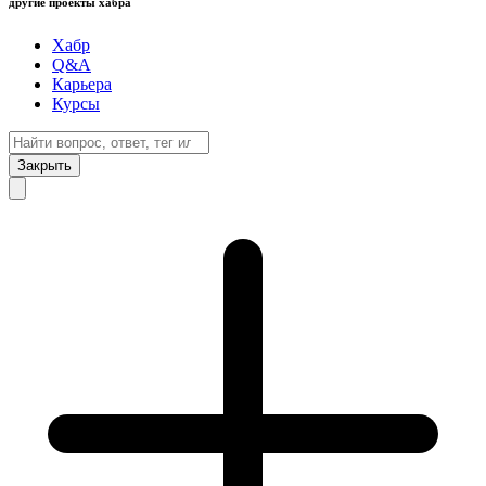
другие проекты хабра
Хабр
Q&A
Карьера
Курсы
Закрыть