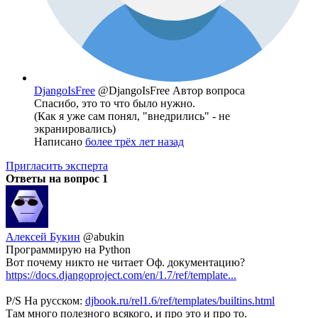
DjangoIsFree
@DjangoIsFree
Автор вопроса
Спасибо, это то что было нужно.
(Как я уже сам понял, "внедрились" - не
экранировались)
Написано
более трёх лет назад
Пригласить эксперта
Ответы на вопрос
1
Алексей Букин
@abukin
Программирую на Python
Вот почему никто не читает Оф. документацию?
https://docs.djangoproject.com/en/1.7/ref/template...
P/S На русском:
djbook.ru/rel1.6/ref/templates/builtins.html
Там много полезного всякого, и про это и про то.