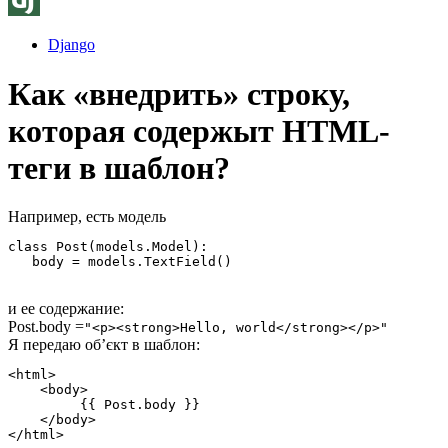
Django
Как «внедрить» строку,
которая содержыт HTML-
теги в шаблон?
Например, есть модель
class Post(models.Model):

   body = models.TextField()
и ее содержание:
Post.body =
"<p><strong>Hello, world</strong></p>"
Я передаю об’єкт в шаблон:
<html>

    <body>

         {{ Post.body }}

    </body>

</html>