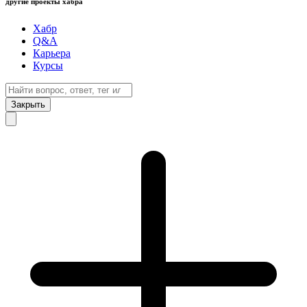
другие проекты хабра
Хабр
Q&A
Карьера
Курсы
Закрыть