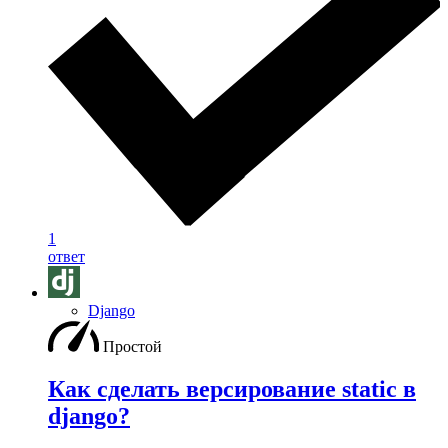
1
ответ
Django
Простой
Как сделать версирование static в
django?