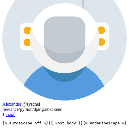
Alexander
@syschel
freelance/python/django/backend
1
тыкс
{% autoescape off %}{{ Post.body }}{% endautoescape %}