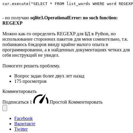
cur.execute("SELECT * FROM list_words WHERE word REGEXP
- но получаю
sqlite3.OperationalError: no such function:
REGEXP
Можно как-то определить REGEXP для БД в Python, но
использование сторонних пакетов для меня сомнительно, т.к.
побаиваюсь бэкдоров ввиду крайне малого опыта в
программировании, а в найденных документациях четких для
себя инструкций не увидел.
Помогите решить проблему.
Вопрос задан
более двух лет назад
175 просмотров
Комментировать
Подписаться
1
Простой
Комментировать
Facebook
Вконтакте
Twitter