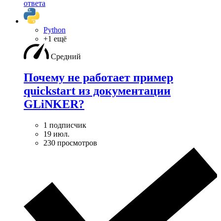
ответа
Python
+1 ещё
Средний
Почему не работает пример
quickstart из документации
GLiNKER?
1 подписчик
19 июл.
230 просмотров