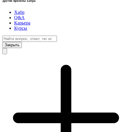
другие проекты хабра
Хабр
Q&A
Карьера
Курсы
Закрыть