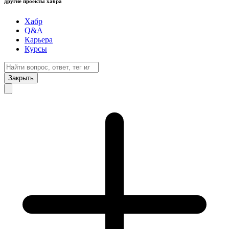
другие проекты хабра
Хабр
Q&A
Карьера
Курсы
Закрыть