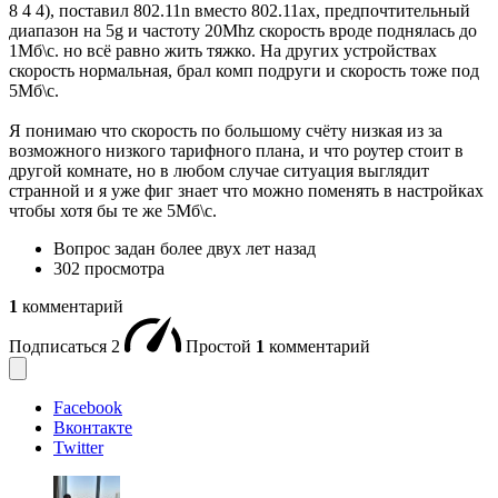
8 4 4), поставил 802.11n вместо 802.11ax, предпочтительный
диапазон на 5g и частоту 20Mhz скорость вроде поднялась до
1Мб\с. но всё равно жить тяжко. На других устройствах
скорость нормальная, брал комп подруги и скорость тоже под
5Мб\с.
Я понимаю что скорость по большому счёту низкая из за
возможного низкого тарифного плана, и что роутер стоит в
другой комнате, но в любом случае ситуация выглядит
странной и я уже фиг знает что можно поменять в настройках
чтобы хотя бы те же 5Мб\с.
Вопрос задан
более двух лет назад
302 просмотра
1
комментарий
Подписаться
2
Простой
1
комментарий
Facebook
Вконтакте
Twitter