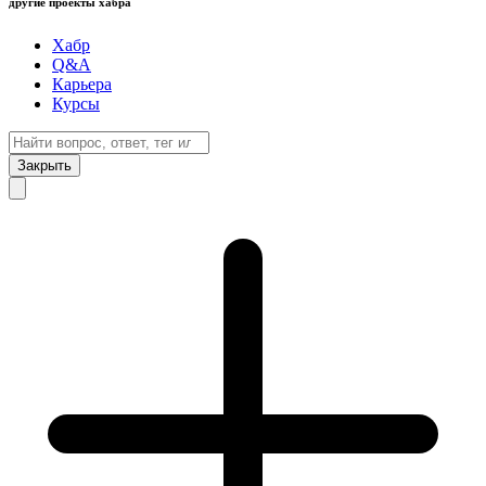
другие проекты хабра
Хабр
Q&A
Карьера
Курсы
Закрыть