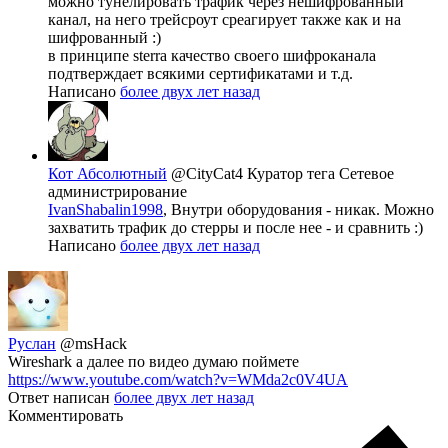
можно тунелировать трафик через нешифрованный
канал, на него трейсроут среагирует также как и на
шифрованный :)
в принципе sterra качество своего шифроканала
подтверждает всякими сертификатами и т.д.
Написано
более двух лет назад
Кот Абсолютный
@CityCat4
Куратор тега Сетевое
администрирование
IvanShabalin1998
, Внутри оборудования - никак. Можно
захватить трафик до стерры и после нее - и сравнить :)
Написано
более двух лет назад
Руслан
@msHack
Wireshark а далее по видео думаю поймете
https://www.youtube.com/watch?v=WMda2c0V4UA
Ответ написан
более двух лет назад
Комментировать