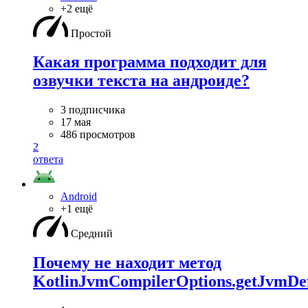
+2 ещё
Простой
Какая программа подходит для
озвучки текста на андроиде?
3 подписчика
17 мая
486 просмотров
2
ответа
Android
+1 ещё
Средний
Почему не находит метод
KotlinJvmCompilerOptions.getJvmDef