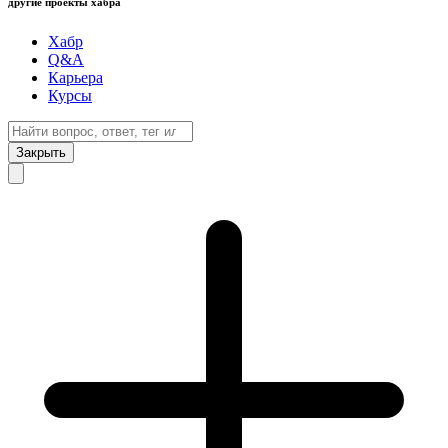
другие проекты хабра
Хабр
Q&A
Карьера
Курсы
Закрыть