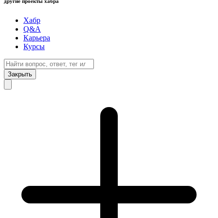
другие проекты хабра
Хабр
Q&A
Карьера
Курсы
Закрыть