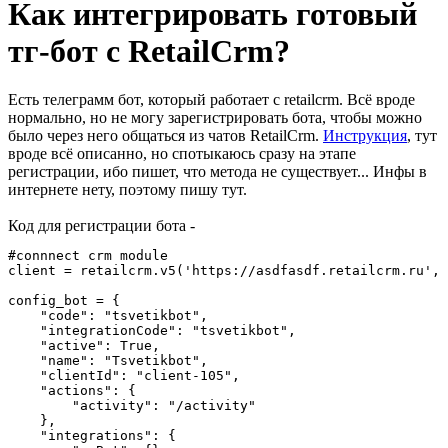
Как интегрировать готовый
тг-бот с RetailCrm?
Есть телеграмм бот, который работает c retailcrm. Всё вроде
нормально, но не могу зарегистрировать бота, чтобы можно
было через него общаться из чатов RetailCrm.
Инструкция
, тут
вроде всё описанно, но спотыкаюсь сразу на этапе
регистрации, ибо пишет, что метода не существует... Инфы в
интернете нету, поэтому пишу тут.
Код для регистрации бота -
#connnect crm module

client = retailcrm.v5('https://asdfasdf.retailcrm.ru', 
config_bot = {

    "code": "tsvetikbot",

    "integrationCode": "tsvetikbot",

    "active": True,

    "name": "Tsvetikbot",

    "clientId": "client-105",

    "actions": {

        "activity": "/activity"

    },

    "integrations": {
