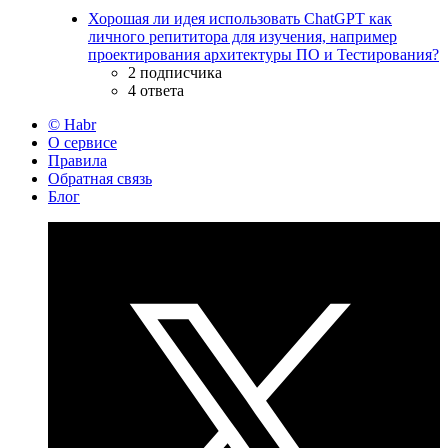
Хорошая ли идея использовать ChatGPT как
личного репититора для изучения, например
проектирования архитектуры ПО и Тестирования?
2 подписчика
4 ответа
© Habr
О сервисе
Правила
Обратная связь
Блог