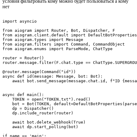
условия фильтровать кому можно будет пользоваться а кому
нет
import asyncio

from aiogram import Router, Bot, Dispatcher, F

from aiogram.client.default import DefaultBotProperties

from aiogram.types import Message

from aiogram.filters import Command, CommandObject

from aiogram.enums import ParseMode, ChatType

router = Router()

router.message.filter(F.chat.type == ChatType.SUPERGROU
@router.message(Command("id"))

async def id(message: Message, bot: Bot):

    await bot.send_message(message.chat.id, f"ID {messa
async def main():

    TOKEN = open("TOKEN.txt").read()

    bot = Bot(TOKEN, default=DefaultBotProperties(parse
    dp = Dispatcher()

    dp.include_router(router)

    await bot.delete_webhook(True)

    await dp.start_polling(bot)

if name == 'main':
