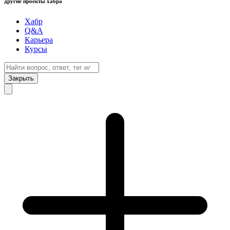
другие проекты хабра
Хабр
Q&A
Карьера
Курсы
Закрыть