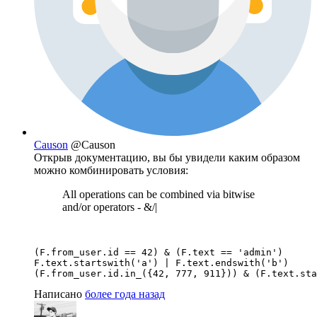
Causon
@Causon
Открыв документацию, вы бы увидели каким образом
можно комбинировать условия:
All operations can be combined via bitwise
and/or operators - &/|
(F.from_user.id == 42) & (F.text == 'admin')

F.text.startswith('a') | F.text.endswith('b')

(F.from_user.id.in_({42, 777, 911})) & (F.text.sta
Написано
более года назад