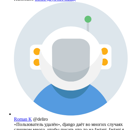
Roman K
@deliro
«Пользователь удалён», django даёт во многих случаях
слишком много, чтобы писать что-то на fastapi. fastapi я