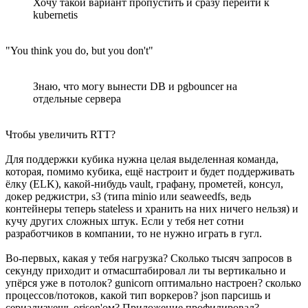
Хочу такой вариант пропустить и сразу перейти к
kubernetis
"You think you do, but you don't"
Знаю, что могу вынести DB и pgbouncer на
отдельные сервера
Чтобы увеличить RTT?
Для поддержки кубика нужна целая выделенная команда,
которая, помимо кубика, ещё настроит и будет поддерживать
ёлку (ELK), какой-нибудь vault, графану, прометей, консул,
докер реджистри, s3 (типа minio или seaweedfs, ведь
контейнеры теперь stateless и хранить на них ничего нельзя) и
кучу других сложных штук. Если у тебя нет сотни
разработчиков в компании, то не нужно играть в гугл.
Во-первых, какая у тебя нагрузка? Сколько тысяч запросов в
секунду приходит и отмасштабировал ли ты вертикально и
упёрся уже в потолок? gunicorn оптимально настроен? сколько
процессов/потоков, какой тип воркеров? json парсишь и
сериализуешь orjson'ом? Приложение профилировал?