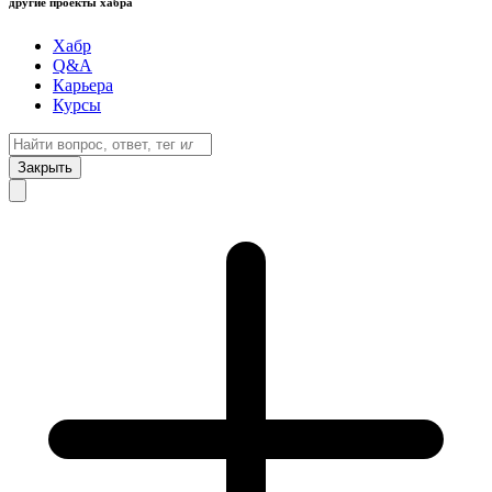
другие проекты хабра
Хабр
Q&A
Карьера
Курсы
Закрыть