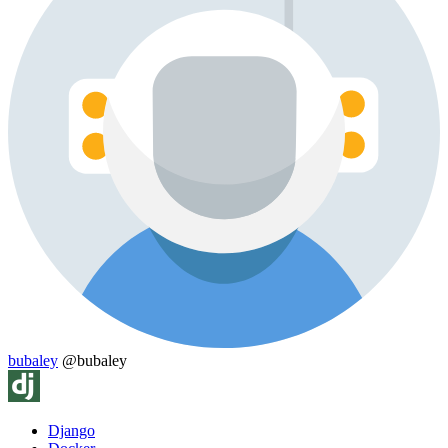
bubaley
@bubaley
Django