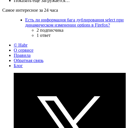
Показать ещё
Загружается…
Самое интересное за 24 часа
Есть ли информация бага дублирования select при
динамическом изменении options в Firefox?
2 подписчика
1 ответ
© Habr
О сервисе
Правила
Обратная связь
Блог