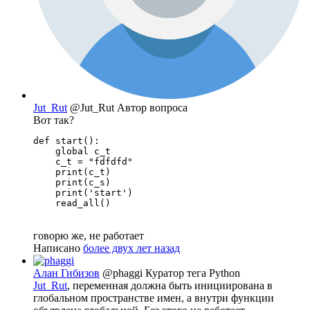
Jut_Rut
@Jut_Rut
Автор вопроса
Вот так?
def start():

    global c_t

    c_t = "fdfdfd"

    print(c_t)

    print(c_s)

    print('start')

    read_all()
говорю же, не работает
Написано
более двух лет назад
Алан Гибизов
@phaggi
Куратор тега Python
Jut_Rut
, переменная должна быть инициирована в
глобальном пространстве имен, а внутри функции