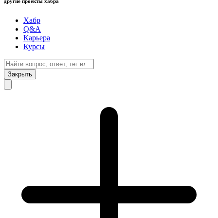
другие проекты хабра
Хабр
Q&A
Карьера
Курсы
Закрыть