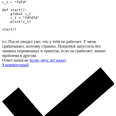
c_t = "fdfd"

def start():

    global c_t

    c_t = "fdfdfd"

    print(c_t)

start()
п.с После увидел уже, что у тебя не работает. У меня
срабатывает, поэтому странно. Попробуй запустить без
лишних переменных и принтов, если он сработает, значит
проблема в другом.
Ответ написан
более двух лет назад
1
комментарий