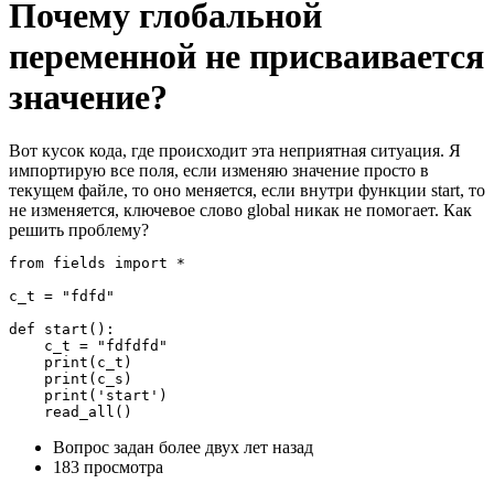
Почему глобальной
переменной не присваивается
значение?
Вот кусок кода, где происходит эта неприятная ситуация. Я
импортирую все поля, если изменяю значение просто в
текущем файле, то оно меняется, если внутри функции start, то
не изменяется, ключевое слово global никак не помогает. Как
решить проблему?
from fields import *

c_t = "fdfd"

def start():

    c_t = "fdfdfd"

    print(c_t)

    print(c_s)

    print('start')

    read_all()
Вопрос задан
более двух лет назад
183 просмотра