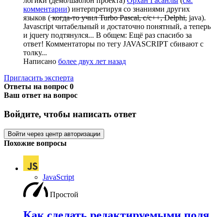
логики (демо/шаблон проекта)
Орхан Гасанлы
(
см.
комментарии
) интерпретируя со знаниями других
языков ( ̶к̶о̶г̶д̶а̶-̶т̶о̶ ̶у̶ч̶и̶л̶ ̶T̶u̶r̶b̶o̶ ̶P̶a̶s̶c̶a̶l̶,̶ ̶c̶/̶c̶+̶+̶,̶ ̶D̶e̶l̶p̶h̶i̶, java).
Javascript читабельный и достаточно понятный, а теперь
и jquery подтянулся... В общем: Ещё раз спасибо за
ответ! Комментаторы по тегу JAVASCRIPT сбивают с
толку...
Написано
более двух лет назад
Пригласить эксперта
Ответы на вопрос
0
Ваш ответ на вопрос
Войдите, чтобы написать ответ
Войти через центр авторизации
Похожие вопросы
JavaScript
Простой
Как сделать редактируемыми поля