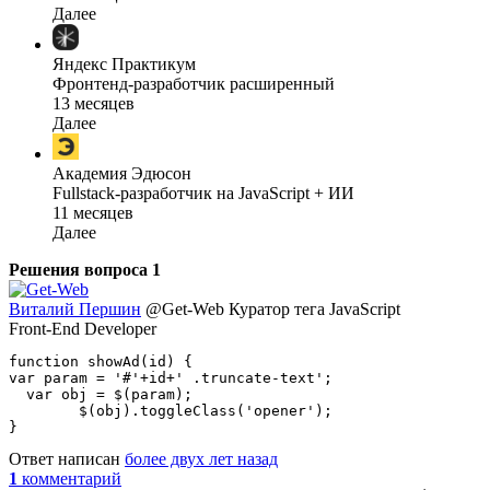
Далее
Яндекс Практикум
Фронтенд-разработчик расширенный
13 месяцев
Далее
Академия Эдюсон
Fullstack-разработчик на JavaScript + ИИ
11 месяцев
Далее
Решения вопроса
1
Виталий Першин
@Get-Web
Куратор тега JavaScript
Front-End Developer
function showAd(id) {

var param = '#'+id+' .truncate-text';

  var obj = $(param);

        $(obj).toggleClass('opener');

}
Ответ написан
более двух лет назад
1
комментарий