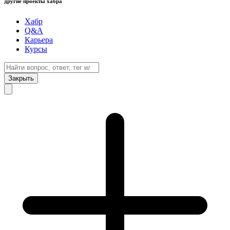
другие проекты хабра
Хабр
Q&A
Карьера
Курсы
Закрыть