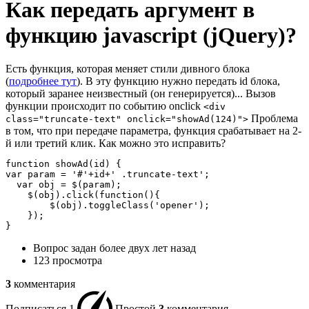
Как передать аргумент в
функцию javascript (jQuery)?
Есть функция, которая меняет стили дивного блока
(
подробнее тут
). В эту функцию нужно передать id блока,
который заранее неизвестный (он генерируется)... Вызов
функции происходит по событию onclick
<div
Проблема
class="truncate-text" onclick="showAd(124)">
в том, что при передаче параметра, функция срабатывает на 2-
й или третий клик. Как можно это исправить?
function showAd(id) {

var param = '#'+id+' .truncate-text';

  var obj = $(param);

    $(obj).click(function(){

        $(obj).toggleClass('opener');

    });

}
Вопрос задан
более двух лет назад
123 просмотра
3
комментария
Подписаться
1
Простой
3
комментария