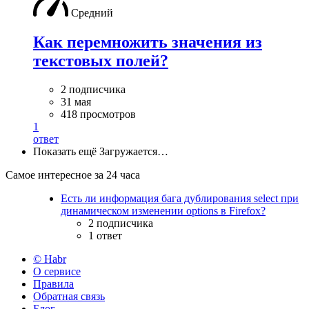
Средний
Как перемножить значения из
текстовых полей?
2 подписчика
31 мая
418 просмотров
1
ответ
Показать ещё
Загружается…
Самое интересное за 24 часа
Есть ли информация бага дублирования select при
динамическом изменении options в Firefox?
2 подписчика
1 ответ
© Habr
О сервисе
Правила
Обратная связь
Блог