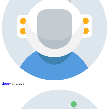
drqqv
@drqqv