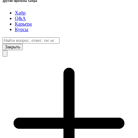
другие проекты хабра
Хабр
Q&A
Карьера
Курсы
Закрыть