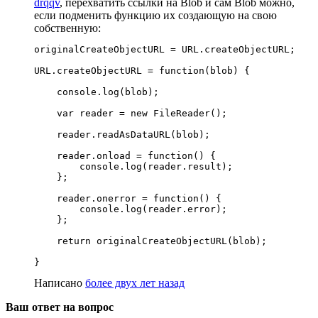
drqqv
, перехватить ссылки на Blob и сам Blob можно,
если подменить функцию их создающую на свою
собственную:
originalCreateObjectURL = URL.createObjectURL;

URL.createObjectURL = function(blob) {

    console.log(blob);

    var reader = new FileReader();

    reader.readAsDataURL(blob);

    reader.onload = function() {

        console.log(reader.result);

    };

    reader.onerror = function() {

        console.log(reader.error);

    };

    return originalCreateObjectURL(blob);

}
Написано
более двух лет назад
Ваш ответ на вопрос