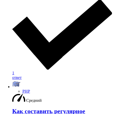
1
ответ
PHP
Средний
Как составить регулярное