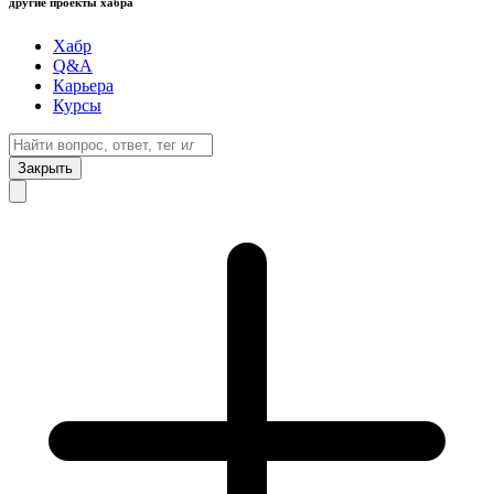
другие проекты хабра
Хабр
Q&A
Карьера
Курсы
Закрыть