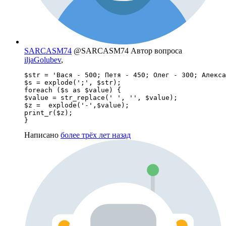
SARCASM74
@SARCASM74
Автор вопроса
iljaGolubev
,
$str = 'Вася - 500; Петя - 450; Олег - 300; Алекса
$s = explode(';', $str);

foreach ($s as $value) {

$value = str_replace(' ', '', $value);

$z =  explode('-',$value);

print_r($z);

}
Написано
более трёх лет назад