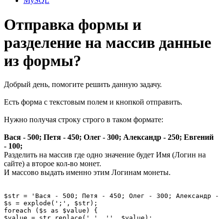
MySQL
Отправка формы и
разделение на массив данные
из формы?
Добрый день, помогите решить данную задачу.
Есть форма с текстовым полем и кнопкой отправить.
Нужно получая строку строго в таком формате:
Вася - 500; Петя - 450; Олег - 300; Александр - 250; Евгений
- 100;
Разделить на массив где одно значение будет Имя (Логин на
сайте) а второе кол-во монет.
И массово выдать именно этим Логинам монеты.
$str = 'Вася - 500; Петя - 450; Олег - 300; Александр -
$s = explode(';', $str);

foreach ($s as $value) {

$value = str_replace(' ', '', $value);
