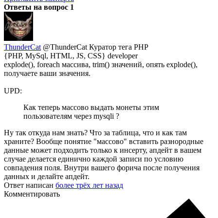
Ответы на вопрос
1
ThunderCat
@ThunderCat
Куратор тега PHP
{PHP, MySql, HTML, JS, CSS} developer
explode(), foreach массива, trim() значений, опять explode(),
получаете ваши значения.
UPD:
Как теперь массово выдать монеты этим
пользователям через mysqli ?
Ну так откуда нам знать? Что за таблица, что и как там
храните? Вообще понятие "массово" вставить разнородные
данные может подходить только к инсерту, апдейт в вашем
случае делается единично каждой записи по условию
совпадения поля. Внутри вашего форича после получения
данных и делайте апдейт.
Ответ написан
более трёх лет назад
Комментировать