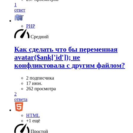
1
ответ
PHP
Средний
Как сделать что бы переменная
avatar($ank['id']); не
конфликтовала с другим файлом?
2 подписчика
17 июн.
262 просмотра
2
ответа
HTML
+1 ещё
Простой