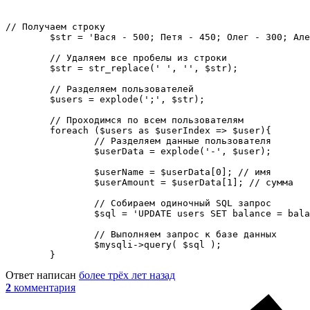
// Получаем строку

	$str = 'Вася - 500; Петя - 450; Олег - 300; Александр - 250; Евгений - 100;';

	// Удаляем все пробелы из строки

	$str = str_replace(' ', '', $str);

	// Разделяем пользователей

	$users = explode(';', $str);

	// Проходимся по всем пользователям

	foreach ($users as $userIndex => $user){

		// Разделяем данные пользователя

		$userData = explode('-', $user);

		$userName = $userData[0]; // имя

		$userAmount = $userData[1]; // сумма

		// Собираем одиночный SQL запрос

		$sql = 'UPDATE users SET balance = balance + ' . $userAmount . ' WHERE user_name = ' . $userName;

		// Выполняем запрос к базе данных

		$mysqli->query( $sql );

	}
Ответ написан
более трёх лет назад
2
комментария