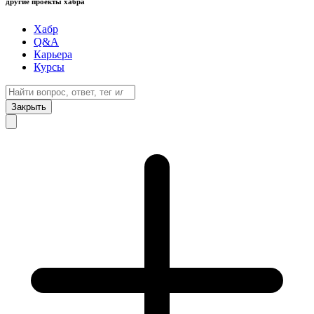
другие проекты хабра
Хабр
Q&A
Карьера
Курсы
Закрыть