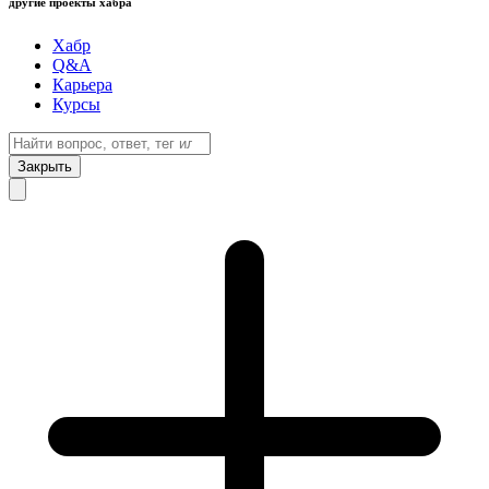
другие проекты хабра
Хабр
Q&A
Карьера
Курсы
Закрыть