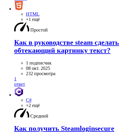
HTML
+1 ещё
Простой
Как в руководстве steam сделать
обтекающий картинку текст?
1 подписчик
08 окт. 2025
232 просмотра
1
ответ
C#
+2 ещё
Средний
Как получить Steamloginsecure