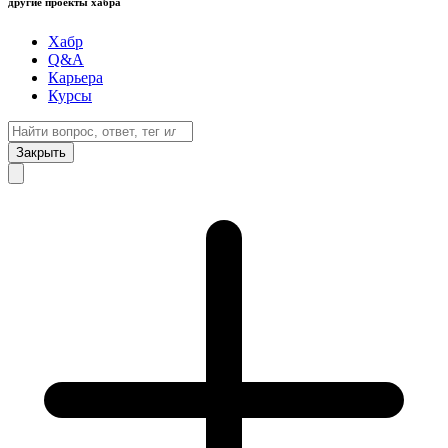
другие проекты хабра
Хабр
Q&A
Карьера
Курсы
Закрыть