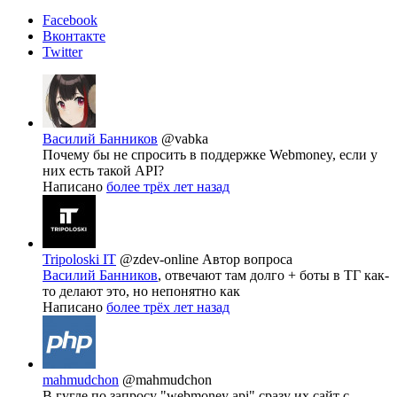
Facebook
Вконтакте
Twitter
Василий Банников
@vabka
Почему бы не спросить в поддержке Webmoney, если у
них есть такой API?
Написано
более трёх лет назад
Tripoloski IT
@zdev-online
Автор вопроса
Василий Банников
, отвечают там долго + боты в ТГ как-
то делают это, но непонятно как
Написано
более трёх лет назад
mahmudchon
@mahmudchon
В гугле по запросу "webmoney api" сразу их сайт с