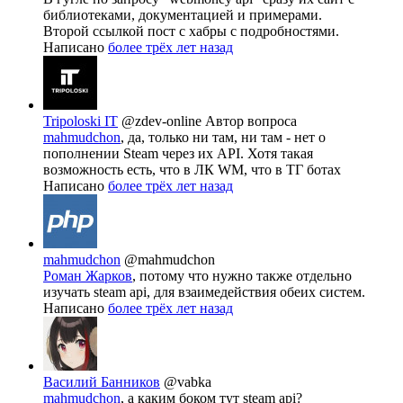
библиотеками, документацией и примерами.
Второй ссылкой пост с хабры с подробностями.
Написано
более трёх лет назад
Tripoloski IT
@zdev-online
Автор вопроса
mahmudchon
, да, только ни там, ни там - нет о
пополнении Steam через их API. Хотя такая
возможность есть, что в ЛК WM, что в ТГ ботах
Написано
более трёх лет назад
mahmudchon
@mahmudchon
Роман Жарков
, потому что нужно также отдельно
изучать steam api, для взаимедействия обеих систем.
Написано
более трёх лет назад
Василий Банников
@vabka
mahmudchon
, а каким боком тут steam api?