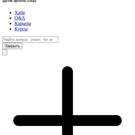
другие проекты хабра
Хабр
Q&A
Карьера
Курсы
Закрыть