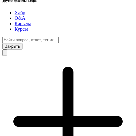
другие проекты хабра
Хабр
Q&A
Карьера
Курсы
Закрыть