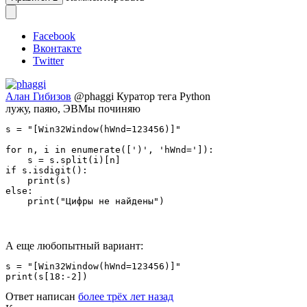
Facebook
Вконтакте
Twitter
Алан Гибизов
@phaggi
Куратор тега Python
лужу, паяю, ЭВМы починяю
s = "[Win32Window(hWnd=123456)]"

for n, i in enumerate([')', 'hWnd=']):

    s = s.split(i)[n]

if s.isdigit():

    print(s)

else:

    print("Цифры не найдены")
А еще любопытный вариант:
s = "[Win32Window(hWnd=123456)]"

print(s[18:-2])
Ответ написан
более трёх лет назад