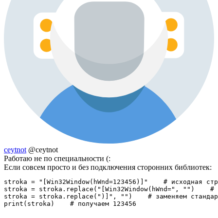
ceytnot
@ceytnot
Работаю не по специальности (:
Если совсем просто и без подключения сторонних библиотек:
stroka = "[Win32Window(hWnd=123456)]"    # исходная стр
stroka = stroka.replace("[Win32Window(hWnd=", "")    # 
stroka = stroka.replace(")]", "")    # заменяем стандар
print(stroka)    # получаем 123456