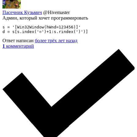
Пасечник Кузьмич
@Hivemaster
Админ, который хочет программировать
s = '[Win32Window(hWnd=123456)]'

d = s[s.index('=')+1:s.rindex(')')]
Ответ написан
более трёх лет назад
1
комментарий