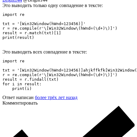
Это выводить только одну совпадение в тексте:
import re

txt = '[Win32Window(hWnd=123456)]'

r = re.compile(r'\[Win32Window\(hWnd=(\d+)\)]')

result = r.match(txt)[1]

print(result)
Это выводить всех совпадение в тексте:
import re

txt = '[Win32Window(hWnd=123456)]ahjkffkfk[Win32Window(
r = re.compile(r'\[Win32Window\(hWnd=(\d+)\)]')

result = r.findall(txt)

for i in result:

    print(i)
Ответ написан
более трёх лет назад
Комментировать