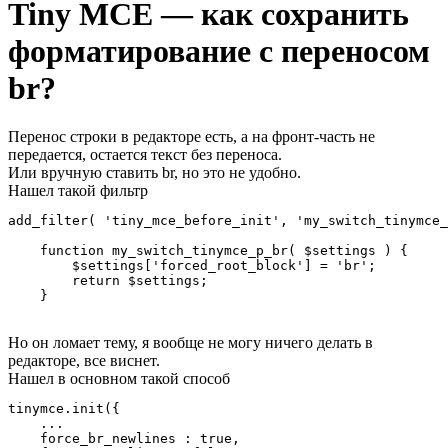
Tiny MCE — как сохранить
форматирование с переносом
br?
Перенос строки в редакторе есть, а на фронт-часть не
передается, остается текст без переноса.
Или вручную ставить br, но это не удобно.
Нашел такой фильтр
add_filter( 'tiny_mce_before_init', 'my_switch_tinymce_
    function my_switch_tinymce_p_br( $settings ) {

        $settings['forced_root_block'] = 'br';

        return $settings;

    }
Но он ломает тему, я вообще не могу ничего делать в
редакторе, все виснет.
Нашел в основном такой способ
tinymce.init({

    ...

    force_br_newlines : true,
