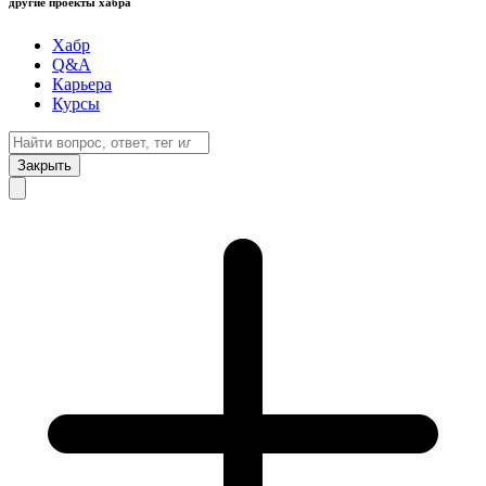
другие проекты хабра
Хабр
Q&A
Карьера
Курсы
Закрыть