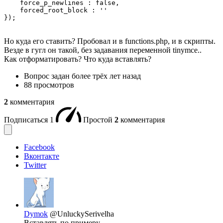
    force_p_newlines : false,

    forced_root_block : ''

});
Но куда его ставить? Пробовал и в functions.php, и в скрипты.
Везде в гугл он такой, без задавания переменной tinymce..
Как отформатировать? Что куда вставлять?
Вопрос задан
более трёх лет назад
88 просмотров
2
комментария
Подписаться
1
Простой
2
комментария
Facebook
Вконтакте
Twitter
Dymok
@UnluckySerivelha
Вставлять по примеру