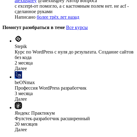
alexiusgrey
@alexiusgrey
Автор вопроса
c eхсerpt-от помогло, а с кастомным полем нет. не acf -
сделанное руками
Написано
более трёх лет назад
Помогут разобраться в теме
Все курсы
Stepik
Курс по WordPress с нуля до результата. Создание сайтов
без кода
2 месяца
Далее
beONmax
Профессия WordPress разработчик
3 месяца
Далее
Яндекс Практикум
Фулстек-разработчик расширенный
20 месяцев
Далее