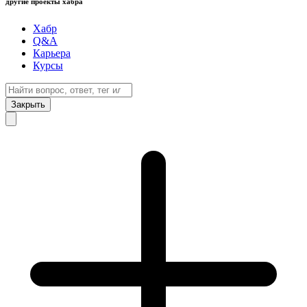
другие проекты хабра
Хабр
Q&A
Карьера
Курсы
Закрыть