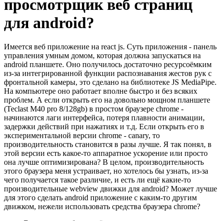
просмотрщик веб страниц
для android?
Имеется веб приложение на react js. Суть приложения - панель
управления умным домом, которая должна запускаться на
android планшете. Оно получилось достаточно ресурсоёмким
из-за интегрированной функции распознавания жестов рук с
фронтальной камеры, это сделано на библиотеке JS MediaPipe.
На компьютере оно работает вполне быстро и без всяких
проблем. А если открыть его на довольно мощном планшете
(Teclast M40 pro 8/128gb) в простом браузере chrome -
начинаются лаги интерфейса, потеря плавности анимации,
задержки действий при нажатиях и т.д. Если открыть его в
экспериментальной версии chrome - canary, то
производительность становится в разы лучше. Я так понял, в
этой версии есть какое-то аппаратное ускорение или просто
она лучше оптимизирована? В целом, производительность
этого браузера меня устраивает, но хотелось бы узнать, из-за
чего получается такое различие, и есть ли ещё какие-то
производительные webview движки для android? Может лучше
для этого сделать android приложение с каким-то другим
движком, нежели использовать средства браузера chrome?