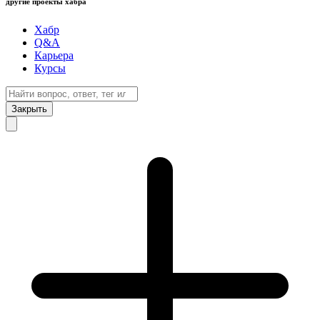
другие проекты хабра
Хабр
Q&A
Карьера
Курсы
Закрыть