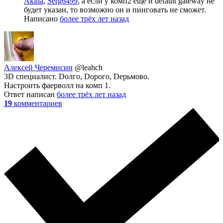
Akina
,
Serg6499
, а если у комп2 ещё и default gateway не
будет указан, то возможно он и пинговать не сможет.
Написано
более трёх лет назад
Алексей Черемисин
@leahch
3D специалист. Dолго, Dорого, Dерьмово.
Настроить фаерволл на комп 1.
Ответ написан
более трёх лет назад
19
комментариев