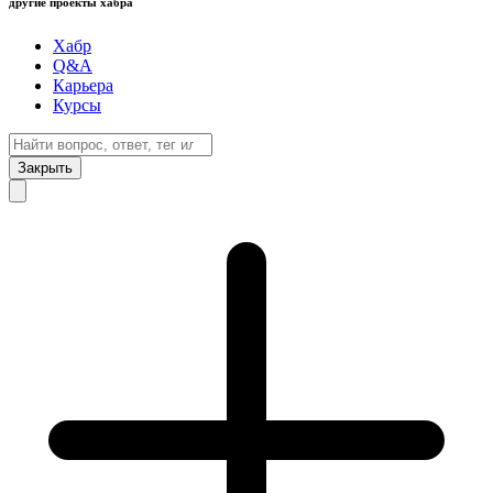
другие проекты хабра
Хабр
Q&A
Карьера
Курсы
Закрыть