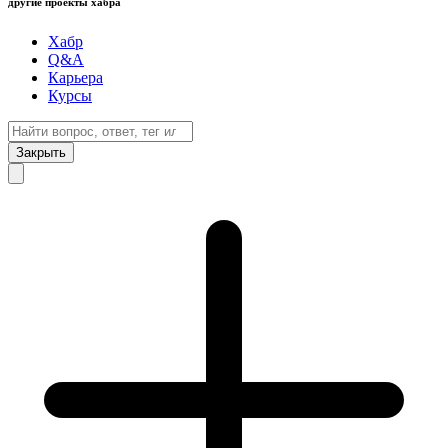
другие проекты хабра
Хабр
Q&A
Карьера
Курсы
Закрыть