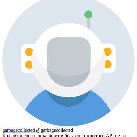
garbagecollected
@garbagecollected
Код автопереводчика вшит в браузер, открытого API нет и,