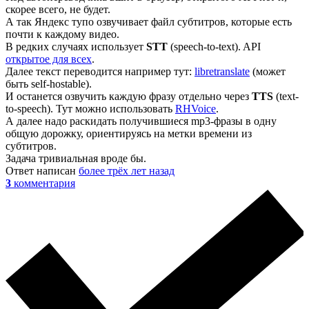
скорее всего, не будет.
А так Яндекс тупо озвучивает файл субтитров, которые есть
почти к каждому видео.
В редких случаях использует
STT
(speech-to-text). API
открытое для всех
.
Далее текст переводится например тут:
libretranslate
(может
быть self-hostable).
И останется озвучить каждую фразу отдельно через
TTS
(text-
to-speech). Тут можно использовать
RHVoice
.
А далее надо раскидать получившиеся mp3-фразы в одну
общую дорожку, ориентируясь на метки времени из
субтитров.
Задача тривиальная вроде бы.
Ответ написан
более трёх лет назад
3
комментария