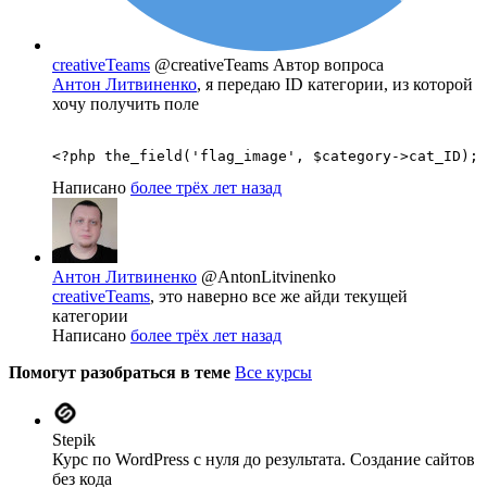
creativeTeams
@creativeTeams
Автор вопроса
Антон Литвиненко
, я передаю ID категории, из которой
хочу получить поле
<?php the_field('flag_image', $category->cat_ID); 
Написано
более трёх лет назад
Антон Литвиненко
@AntonLitvinenko
creativeTeams
, это наверно все же айди текущей
категории
Написано
более трёх лет назад
Помогут разобраться в теме
Все курсы
Stepik
Курс по WordPress с нуля до результата. Создание сайтов
без кода