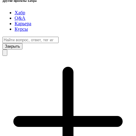
другие проекты хабра
Хабр
Q&A
Карьера
Курсы
Закрыть