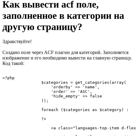
Как вывести acf поле,
заполненное в категории на
другую страницу?
Здравствуйте!
Создано поле через ACF плагин для категорий. Заполняется
изображение и его необходимо вывести на главную страницу.
Код такой:
<?php

                $categories = get_categories(array(

                    'orderby' => 'name',

                    'order' => 'ASC',

                    'hide_empty' => false

                ));

                foreach ($categories as $category) :

                ?>

                    <a class="languages-top-item d-flex