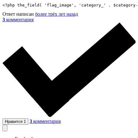
<?php the_field( 'flag_image', 'category_' . $category-
Ответ написан
более трёх лет назад
3
комментария
3
комментария
Нравится
1