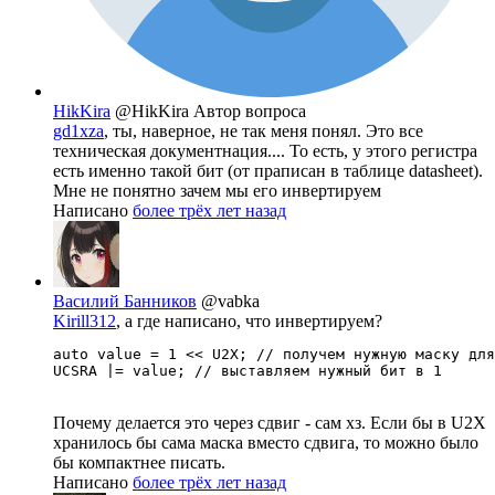
HikKira
@HikKira
Автор вопроса
gd1xza
, ты, наверное, не так меня понял. Это все
техническая документнация.... То есть, у этого регистра
есть именно такой бит (от праписан в таблице datasheet).
Мне не понятно зачем мы его инвертируем
Написано
более трёх лет назад
Василий Банников
@vabka
Kirill312
, а где написано, что инвертируем?
auto value = 1 << U2X; // получем нужную маску для
UCSRA |= value; // выставляем нужный бит в 1
Почему делается это через сдвиг - сам хз. Если бы в U2X
хранилось бы сама маска вместо сдвига, то можно было
бы компактнее писать.
Написано
более трёх лет назад