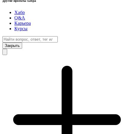
другие проекты хабра
Хабр
Q&A
Карьера
Курсы
Закрыть