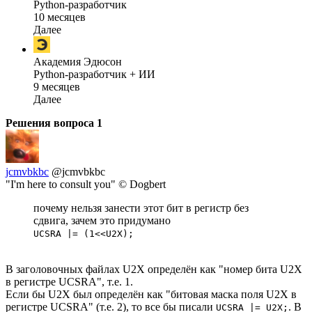
Python-разработчик
10 месяцев
Далее
Академия Эдюсон
Python-разработчик + ИИ
9 месяцев
Далее
Решения вопроса
1
jcmvbkbc
@jcmvbkbc
"I'm here to consult you" © Dogbert
почему нельзя занести этот бит в регистр без
сдвига, зачем это придумано
UCSRA |= (1<<U2X);
В заголовочных файлах U2X определён как "номер бита U2X
в регистре UCSRA", т.е. 1.
Если бы U2X был определён как "битовая маска поля U2X в
регистре UCSRA" (т.е. 2), то все бы писали
. В
UCSRA |= U2X;