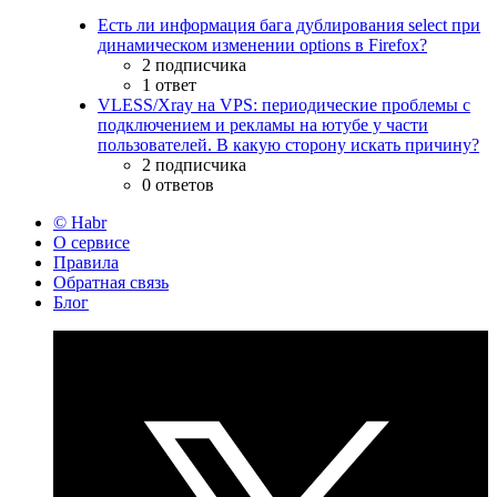
Есть ли информация бага дублирования select при
динамическом изменении options в Firefox?
2 подписчика
1 ответ
VLESS/Xray на VPS: периодические проблемы с
подключением и рекламы на ютубе у части
пользователей. В какую сторону искать причину?
2 подписчика
0 ответов
© Habr
О сервисе
Правила
Обратная связь
Блог