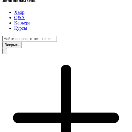
другие проекты хабра
Хабр
Q&A
Карьера
Курсы
Закрыть