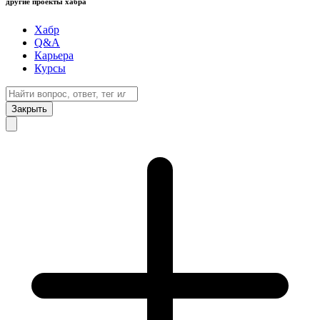
другие проекты хабра
Хабр
Q&A
Карьера
Курсы
Закрыть